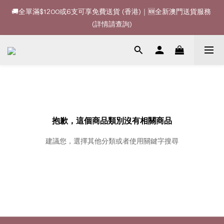
🚚全單滿$1200或6支可享免費送貨 (香港)｜🆕全新澳門送貨服務 
🚚全單滿$1200或6支可享免費送貨 (香港)｜🆕全新澳門送貨服務 
(詳情請查詢)
(詳情請查詢)
🍷酒款、優惠經常更新，請時刻追蹤我地😊｜🤵👰Wine Couple 
你的最佳婚宴酒酒商
🚚全單滿$1200或6支可享免費送貨 (香港)｜🆕全新澳門送貨服務 
(詳情請查詢)
抱歉，這個商品類別沒有相關商品
建議您，選擇其他分類或者使用關鍵字搜尋