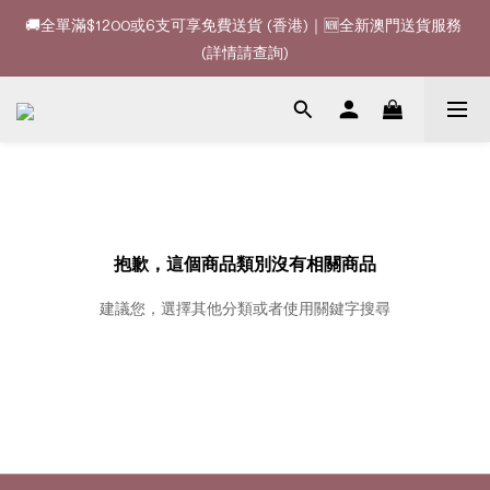
🚚全單滿$1200或6支可享免費送貨 (香港)｜🆕全新澳門送貨服務 
🚚全單滿$1200或6支可享免費送貨 (香港)｜🆕全新澳門送貨服務 
(詳情請查詢)
(詳情請查詢)
🍷酒款、優惠經常更新，請時刻追蹤我地😊｜🤵👰Wine Couple 
你的最佳婚宴酒酒商
🚚全單滿$1200或6支可享免費送貨 (香港)｜🆕全新澳門送貨服務 
(詳情請查詢)
抱歉，這個商品類別沒有相關商品
建議您，選擇其他分類或者使用關鍵字搜尋