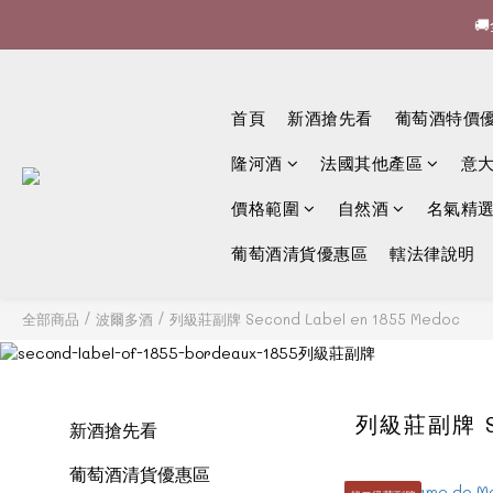


🍷酒
首頁
新酒搶先看
葡萄酒特價

隆河酒
法國其他產區
意
價格範圍
自然酒
名氣精
葡萄酒清貨優惠區
轄法律說明
全部商品
/
波爾多酒
/
列級莊副牌 Second Label en 1855 Medoc
列級莊副牌 SE
新酒搶先看
葡萄酒清貨優惠區