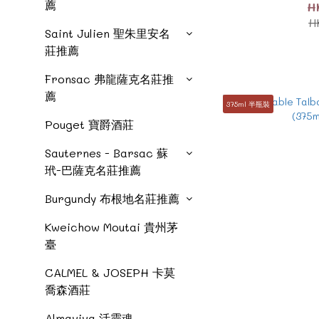
薦
H
H
Saint Julien 聖朱里安名
莊推薦
Fronsac 弗龍薩克名莊推
薦
375ml 半瓶裝
Pouget 寶爵酒莊
Sauternes - Barsac 蘇
玳-巴薩克名莊推薦
Burgundy 布根地名莊推薦
Kweichow Moutai 貴州茅
臺
CALMEL & JOSEPH 卡莫
喬森酒莊
Almaviva 活靈魂