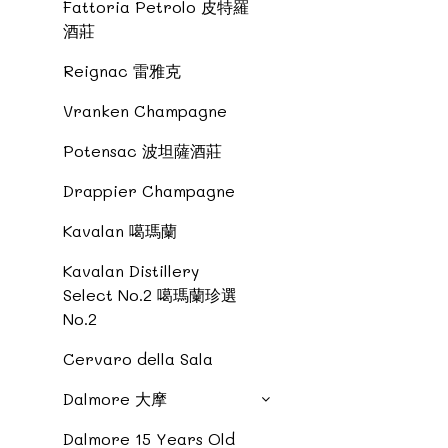
Fattoria Petrolo 皮特羅
酒莊
Reignac 雷雅克
Vranken Champagne
Potensac 波坦薩酒莊
Drappier Champagne
Kavalan 噶瑪蘭
Kavalan Distillery
Select No.2 噶瑪蘭珍選
No.2
Cervaro della Sala
Dalmore 大摩
Dalmore 15 Years Old