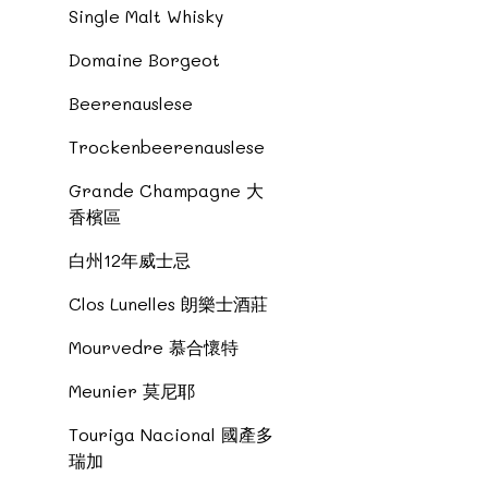
Single Malt Whisky
Domaine Borgeot
Beerenauslese
Trockenbeerenauslese
Grande Champagne 大
香檳區
白州12年威士忌
Clos Lunelles 朗樂士酒莊
Mourvedre 慕合懷特
Meunier 莫尼耶
Touriga Nacional 國產多
瑞加