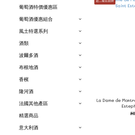
超二級莊副牌
葡萄酒特價優惠區
葡萄酒優惠組合
風土特選系列
酒類
波爾多酒
布根地酒
香檳
隆河酒
La Dame de Montro
法國其他產區
Este
H
精選商品
意大利酒