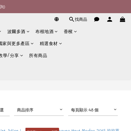
詢)
詢)
宴酒酒商
找商品
波爾多酒
布根地酒
香檳
詢)
國家與更多產區
精選食材
教學/分享
所有商品
選
商品排序
每頁顯示 48 個