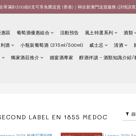
全單滿$1200或6支可享免費送貨 (香港)｜🆕全新澳門送貨服務 (詳情請查
全單滿$1200或6支可享免費送貨 (香港)｜🆕全新澳門送貨服務 (詳情請查
款、優惠經常更新，請時刻追蹤我地😊｜🤵👰Wine Couple 你的最佳婚
優惠區
葡萄酒優惠組合
活動預告
風土特選系列
酒類
全單滿$1200或6支可享免費送貨 (香港)｜🆕全新澳門送貨服務 (詳情請查
大利酒
小瓶裝葡萄酒 (375ml/500ml)
威士忌
清酒
選
獨家酒莊推介
婚宴酒專家
醇酒伴讀 - 酒類知識介紹/
篩
COND LABEL EN 1855 MEDOC