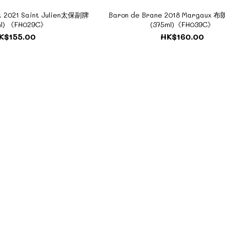
ot 2021 Saint Julien太保副牌
Baron de Brane 2018 Margau
ml) 《FH029C》
(375ml)《FH039C》
K$155.00
HK$160.00