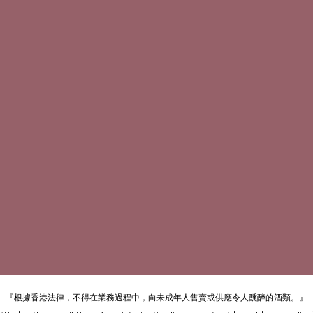
『根據香港法律，不得在業務過程中，向未成年人售賣或供應令人醺醉的酒類。』