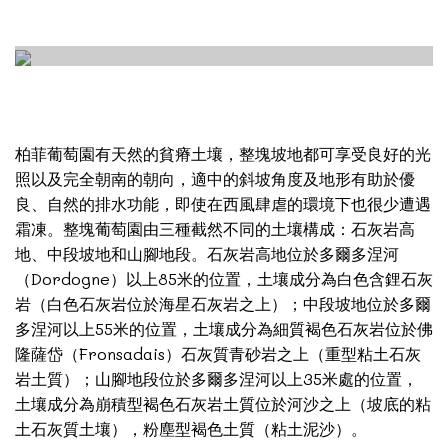
柏菲葡萄園有天然的貧瘠土壤，整塊坡地都可享受良好的光
照以及完全朝南的朝向，適中的斜坡角度及地形有助於優
良、自然的排水功能，即使在西風肆虐的環境下也很少遭遇
霜凍。整塊葡萄園由三種截然不同的土壤構成：石灰岩高
地、中段坡地和山腳地段。石灰岩高地位於多爾多涅河
（Dordogne）以上85米的位置，土壤成分為白色含鋰石灰
岩（白色石灰岩位於海星石灰岩之上）；中段坡地位於多爾
多涅河以上55米的位置，土壤成分為細質褐色石灰岩位於佛
隆薩岱（Fronsadais）石灰質青砂岩之上（重型粘土石灰
岩土質）；山腳地段位於多爾多涅河以上35米處的位置，
土壤成分為崩積型褐色石灰岩土質位於河沙之上（坡底的粘
土石灰質土壤），粉塵型褐色土質（粘土泥沙）。