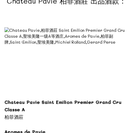
Chateau Pavie 柏菲酒莊 出品酒款：
Chateau Pavie Saint Emilion Premier Grand Cru
Classe A
柏菲酒莊
Aromes de Pavie