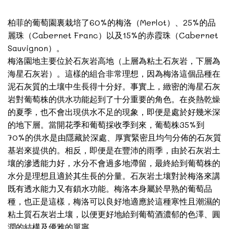
柏菲的葡萄園裏栽培了60%的梅洛（Merlot）、25%的品
麗珠（Cabernet Franc）以及15%的赤霞珠（Cabernet
Sauvignon）。
梅洛園地主要位於石灰岩高地（上層為粘土石灰岩，下層為
海星石灰岩）。這樣的組合非常理想，因為梅洛這個品種在
泥石灰質的土壤中生長得十分好。事實上，緻密的海星石灰
岩對葡萄株的供水功能起到了十分重要的角色。在炎熱乾燥
的夏季，也不會出現供水不足的現象，即便是處於好幾米深
的地下層。當開花季和葡萄採收季到來，葡萄株35%到
70%的供水是由隱藏於深處、厚實緊密且均勻分佈的石灰質
基岩來提供的。相反，即便是在豐沛的雨季，由於石灰岩土
壤的滲透能力好，水分不會過多地滯留，最終給到葡萄株的
水分是理想且適於其生長的分量。石灰岩土壤對於梅洛來講
既有透水能力又有鎖水功能。梅洛本身屬於早熟的葡萄品
種，也正是這樣，梅洛可以良好地適應於這種寒性且潮濕的
粘土質石灰岩土壤，以便更好地給到葡萄酒濃郁的色澤、圓
潤的結構及優雅的單寧。