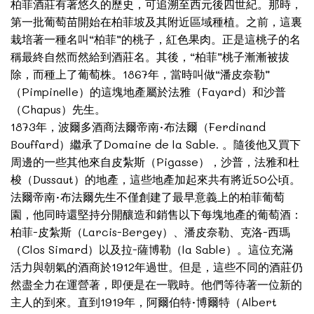
柏菲酒莊有著悠久的歷史，可追溯至西元後四世紀。那時，
第一批葡萄苗開始在柏菲坡及其附近區域種植。之前，這裏
栽培著一種名叫“柏菲”的桃子，紅色果肉。正是這桃子的名
稱最終自然而然給到酒莊名。其後，“柏菲”桃子漸漸被拔
除，而種上了葡萄株。1867年，當時叫做“潘皮奈勒”
（Pimpinelle）的這塊地產屬於法雅（Fayard）和沙普
（Chapus）先生。
1873年，波爾多酒商法爾帝南·布法爾（Ferdinand
Bouffard）繼承了Domaine de la Sable. 。隨後他又買下
周邊的一些其他來自皮紮斯（Pigasse），沙普，法雅和杜
梭（Dussaut）的地產，這些地產加起來共有將近50公頃。
法爾帝南·布法爾先生不僅創建了最早意義上的柏菲葡萄
園，他同時還堅持分開釀造和銷售以下每塊地產的葡萄酒：
柏菲-皮紮斯（Larcis-Bergey）、潘皮奈勒、克洛-西瑪
（Clos Simard）以及拉-薩博勒（la Sable）。這位充滿
活力與朝氣的酒商於1912年過世。但是，這些不同的酒莊仍
然盡全力在運營著，即便是在一戰時。他們等待著一位新的
主人的到來。直到1919年，阿爾伯特·博爾特（Albert