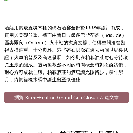
酒莊用於放置橡木桶的磚石酒窖全部於1998年設計而成，
實用與美觀並重。牆面由昔日波爾多巴斯蒂德（Bastide）
區奧爾良（Orlean）火車站的拱廊支撐，使得整間酒窖顯
得古樸莊重、十分典雅。這些磚石拱廊在過去兩個世紀裏見
證了火車的普及及高速發展，如今則在柏菲酒莊耐心等待瓊
漿玉液的釀成。這兩種截然不同的時間概念時刻提醒我們，
耐心方可成就佳釀。柏菲酒莊的酒窖讓光陰留步，積年累
月，終於從橡木桶中誕生出至臻佳釀。
瀏覽 Saint-Emilion Grand Cru Classe A 這文章