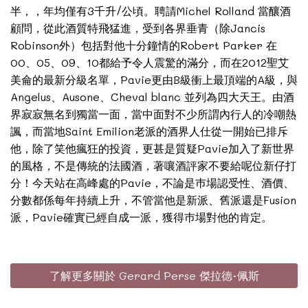
半，，年均僅有3千升/公頃。聘請Michel Rolland 當釀酒
顧問，從此酒質特飛猛進，受到各界垂青（除Jancis
Robinson外）包括對他十分鐘情的Robert Parker 在
00、05、09、10都給予令人震驚的滿分，而在2012聖艾
美侖的最新分級名單，Pavie更由B級衝上最頂端的A級，與
Angelus、Ausone、Cheval blanc 並列為四大天王。由酒
界寂寂無名到獨當一面，當中面對不少所謂內行人的冷嘲熱
諷，而當地Saint Emilion老派的酒界人仕從一開始已排斥
他，除了笑他瘋狂的投資，更甚是質疑Pavie加入了新世界
的風格，不是傳統的法國酒，著嚷酒評家不要給呢位新仔打
分！今天站在高峰處的Pavie，不論是巿場認受性、酒價、
分數都係每年持續上升，不管當他是新派、舊派還是Fusion
派，Pavie確實已經自成一派，獲得巿場對他的肯定。
了解更多關於 Gerard Perse 傑拉德·佩斯