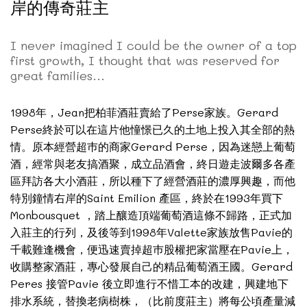
岸的傳奇莊主
I never imagined I could be the owner of a top
first growth, I thought that was reserved for
great families...
1998年，Jean把柏菲酒莊賣給了Perse家族。Gerard
Perse終於可以在這片他憧憬已久的土地上投入其全部的熱
情。原本經營超巿的商家Gerard Perse，因為迷戀上葡萄
酒，經常與老友搞酒聚，成立品酒會，終日遊走波爾多各產
區拜訪各大小酒莊，所以種下了經營酒莊的濃厚興趣，而他
特別鐘情右岸的Saint Emilion 產區，終於在1993年買下
Monbousquet ，踏上釀造頂端葡萄酒這條不歸路，正式加
入莊主的行列，及後等到1998年Valette家族放售Pavie的
千載難逢機會，便迅速賣掉超巿股權把家當壓在Pavie上，
收購整家酒莊，專心發展自己的精品葡萄酒王國。Gerard
Peres 接管Pavie 後立即進行不惜工本的改建，興建地下
排水系統，替換老病樹株，（比前度莊主）將每公頃產量減