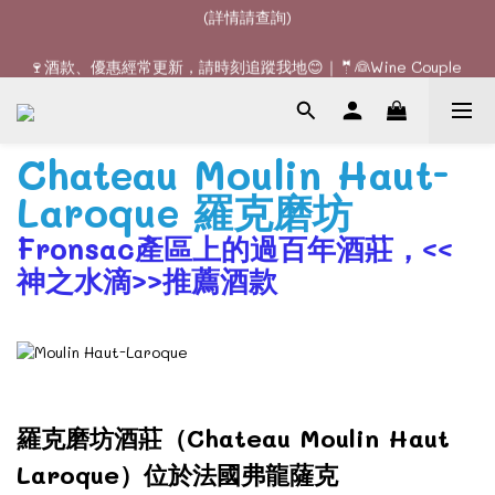
🚚全單滿$1200或6支可享免費送貨 (香港)｜🆕全新澳門送貨服務 
🍷酒款、優惠經常更新，請時刻追蹤我地😊｜🤵👰Wine Couple 
(詳情請查詢)
你的最佳婚宴酒酒商
🚚全單滿$1200或6支可享免費送貨 (香港)｜🆕全新澳門送貨服務 
(詳情請查詢)
Chateau Moulin Haut-
Laroque 羅克磨坊
Fronsac產區上的過百年酒莊，<<
神之水滴>>推薦酒款
羅克磨坊酒莊（Chateau Moulin Haut
Laroque）位於法國弗龍薩克