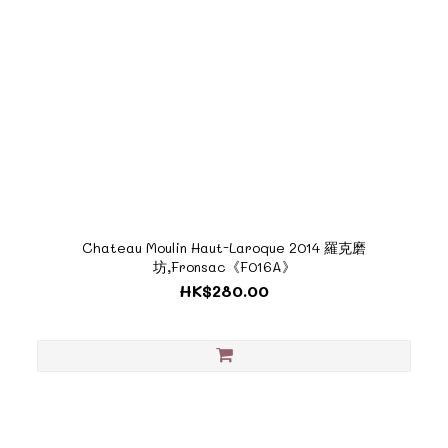
Chateau Moulin Haut-Laroque 2014 羅克磨
坊,Fronsac《F016A》
HK$280.00