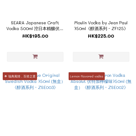
SEARA Japanese Craft
Moulin Vodka by Jean Paul
Vodka 500ml 涳日本精釀伏特
750ml《醇酒系列 - ZF125》
加《ZJ150》
HK$195.00
HK$225.00
🌟 瑞典風情，百搭之選
Lemon flavored vodka