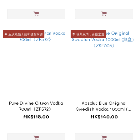
🌟 五次蒸餾工藝和優質水源
🌟 瑞典風情，百搭之選
Pure Divine Citron Vodka
Absolut Blue Original
700ml《ZF572》
Swedish Vodka 1000ml (無
盒）《ZSE005》
HK$115.00
HK$140.00