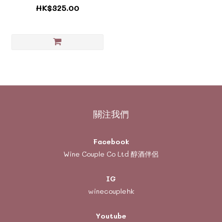
《ZTF1185》
HK$325.00
關注我們
Facebook
Wine Couple Co Ltd 醇酒伴侶
IG
winecouplehk
Youtube