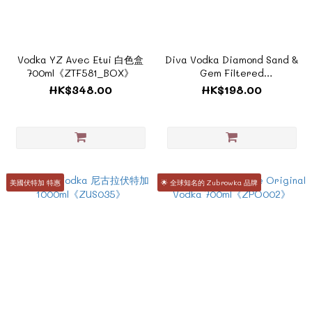
Vodka YZ Avec Etui 白色盒
Diva Vodka Diamond Sand &
700ml《ZTF581_BOX》
Gem Filtered
700ml《ZSC028》
HK$348.00
HK$198.00
美國伏特加 特惠
🌟 全球知名的 Zubrowka 品牌