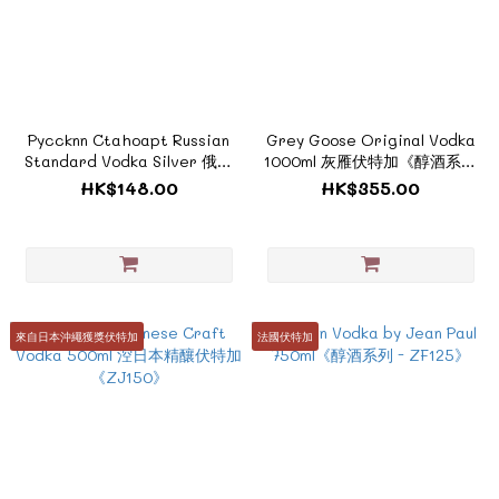
Pyccknn Ctahoapt Russian
Grey Goose Original Vodka
Standard Vodka Silver 俄羅
1000ml 灰雁伏特加《醇酒系列
斯斯丹達原味伏特加
- ZF200》
HK$148.00
HK$355.00
1000ml《醇酒系列- ZRU001》
來自日本沖繩獲獎伏特加
法國伏特加