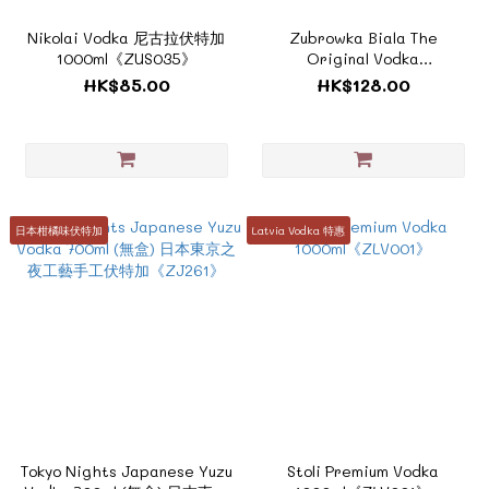
Nikolai Vodka 尼古拉伏特加
Zubrowka Biala The
1000ml《ZUS035》
Original Vodka
700ml《ZPO002》
HK$85.00
HK$128.00
日本柑橘味伏特加
Latvia Vodka 特惠
Tokyo Nights Japanese Yuzu
Stoli Premium Vodka