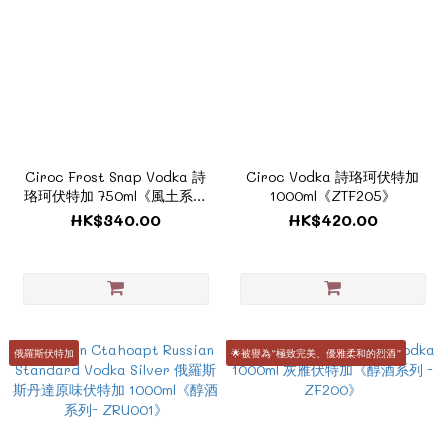
Ciroc Frost Snap Vodka 詩
Ciroc Vodka 詩珞珂伏特加
珞珂伏特加 750ml《風土系酒
1000ml《ZTF205》
款 - ZTF206》
HK$340.00
HK$420.00
俄羅斯伏特加
🌟被譽為“極致完美、優雅柔和的烈酒”