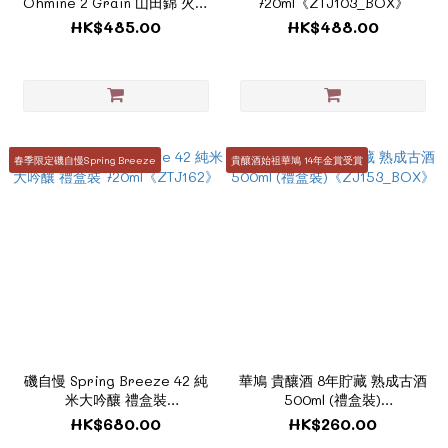
Ohmine 2 Grain 山田錦 火入
720ml《ZTJ103_BOX》
れ 原酒 720ml (禮盒裝)
HK$485.00
HK$488.00
《ZTJ150_BOX》
春季限定磯自慢Spring Breeze
貴釀酒始祖華鳩 14年金賞受賞
磯自慢 Spring Breeze 42 純
華鳩 貴釀酒 8年貯藏 熟成古酒
米大吟釀 禮盒裝
500ml (禮盒裝)
720ml《ZTJ162》
《ZJ153_BOX》
HK$680.00
HK$260.00