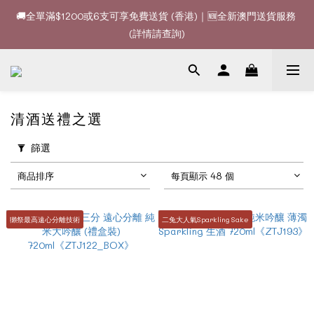
🚚全單滿$1200或6支可享免費送貨 (香港)｜🆕全新澳門送貨服務 
🚚全單滿$1200或6支可享免費送貨 (香港)｜🆕全新澳門送貨服務 
(詳情請查詢)
(詳情請查詢)
🍷酒款、優惠經常更新，請時刻追蹤我地😊｜🤵👰Wine Couple 
你的最佳婚宴酒酒商
🚚全單滿$1200或6支可享免費送貨 (香港)｜🆕全新澳門送貨服務 
清酒送禮之選
(詳情請查詢)
篩選
商品排序
每頁顯示 48 個
獺祭最高遠心分離技術
二兔大人氣Sparkling Sake