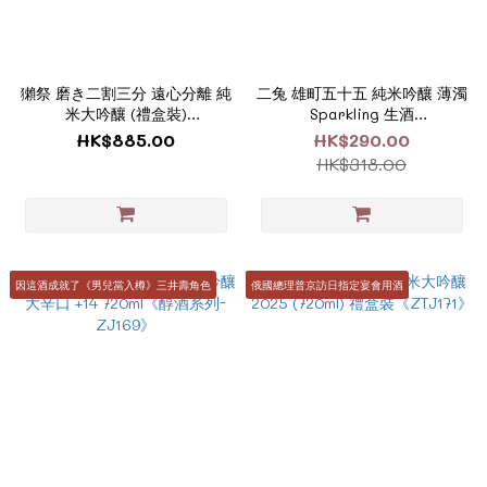
獺祭 磨き二割三分 遠心分離 純
二兔 雄町五十五 純米吟釀 薄濁
米大吟釀 (禮盒裝)
Sparkling 生酒
720ml《ZTJ122_BOX》
720ml《ZTJ193》
HK$885.00
HK$290.00
HK$318.00
因這酒成就了《男兒當入樽》三井壽角色
俄國總理普京訪日指定宴會用酒