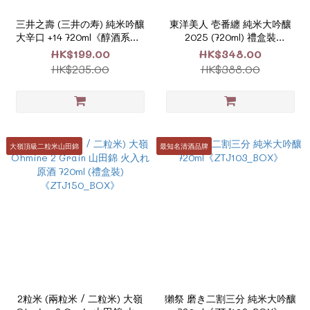
三井之壽 (三井の寿) 純米吟釀
東洋美人 壱番纏 純米大吟釀
大辛口 +14 720ml《醇酒系列-
2025 (720ml) 禮盒裝
ZJ169》
《ZTJ171》
HK$199.00
HK$348.00
HK$235.00
HK$388.00
大嶺頂級二粒米山田錦
最知名清酒品牌
2粒米 (兩粒米 / 二粒米) 大嶺
獺祭 磨き二割三分 純米大吟釀