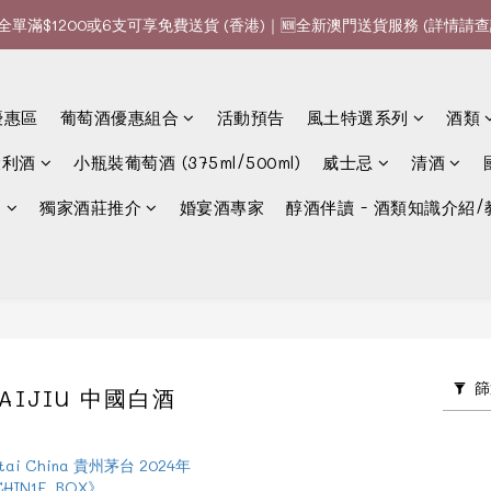
全單滿$1200或6支可享免費送貨 (香港)｜🆕全新澳門送貨服務 (詳情請查
全單滿$1200或6支可享免費送貨 (香港)｜🆕全新澳門送貨服務 (詳情請查
款、優惠經常更新，請時刻追蹤我地😊｜🤵👰Wine Couple 你的最佳婚
優惠區
葡萄酒優惠組合
活動預告
風土特選系列
酒類
全單滿$1200或6支可享免費送貨 (香港)｜🆕全新澳門送貨服務 (詳情請查
大利酒
小瓶裝葡萄酒 (375ml/500ml)
威士忌
清酒
選
獨家酒莊推介
婚宴酒專家
醇酒伴讀 - 酒類知識介紹/
篩
BAIJIU 中國白酒