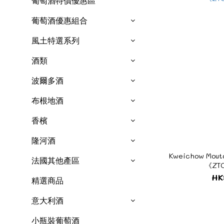
葡萄酒特價優惠區
葡萄酒優惠組合
風土特選系列
酒類
波爾多酒
布根地酒
香檳
隆河酒
Kweichow Mou
法國其他產區
《ZTC
HK
精選商品
意大利酒
小瓶裝葡萄酒