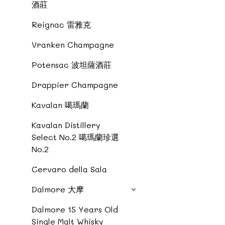
酒莊
Reignac 雷雅克
Vranken Champagne
Potensac 波坦薩酒莊
Drappier Champagne
Kavalan 噶瑪蘭
Kavalan Distillery
Select No.2 噶瑪蘭珍選
No.2
Cervaro della Sala
Dalmore 大摩
Dalmore 15 Years Old
Single Malt Whisky