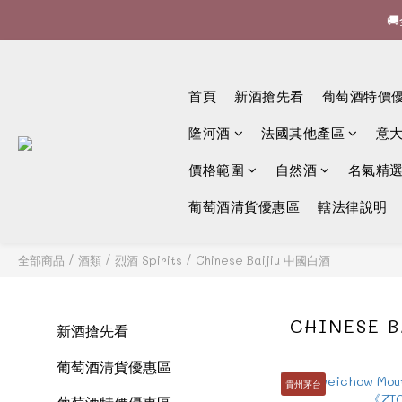


🍷酒
首頁
新酒搶先看
葡萄酒特價

隆河酒
法國其他產區
意
價格範圍
自然酒
名氣精
葡萄酒清貨優惠區
轄法律說明
全部商品
/
酒類
/
烈酒 Spirits
/
Chinese Baijiu 中國白酒
CHINESE 
新酒搶先看
葡萄酒清貨優惠區
貴州茅台