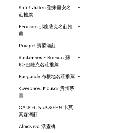
Saint Julien 聖朱里安名
莊推薦
Fronsac 弗龍薩克名莊推
薦
Pouget 寶爵酒莊
Sauternes - Barsac 蘇
玳-巴薩克名莊推薦
Burgundy 布根地名莊推薦
Kweichow Moutai 貴州茅
臺
CALMEL & JOSEPH 卡莫
喬森酒莊
Almaviva 活靈魂