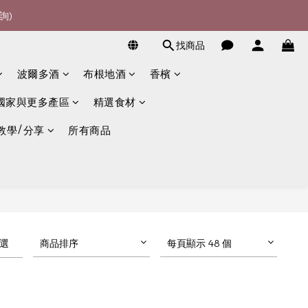
詢)
詢)
找商品
宴酒酒商
波爾多酒
布根地酒
香檳
詢)
國家與更多產區
精選食材
教學/分享
所有商品
選
商品排序
每頁顯示 48 個