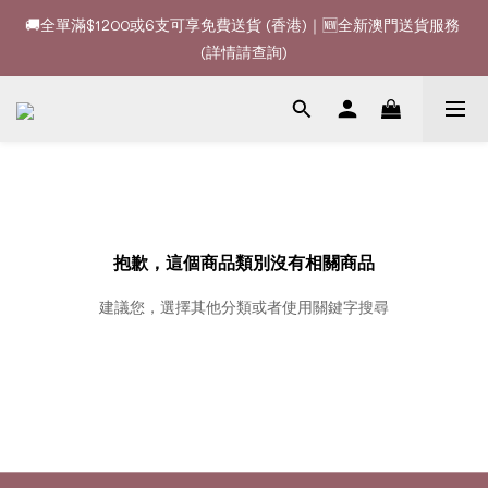
🚚全單滿$1200或6支可享免費送貨 (香港)｜🆕全新澳門送貨服務 
🚚全單滿$1200或6支可享免費送貨 (香港)｜🆕全新澳門送貨服務 
(詳情請查詢)
(詳情請查詢)
🍷酒款、優惠經常更新，請時刻追蹤我地😊｜🤵👰Wine Couple 
你的最佳婚宴酒酒商
🚚全單滿$1200或6支可享免費送貨 (香港)｜🆕全新澳門送貨服務 
(詳情請查詢)
抱歉，這個商品類別沒有相關商品
建議您，選擇其他分類或者使用關鍵字搜尋