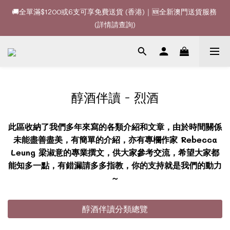
🚚全單滿$1200或6支可享免費送貨 (香港)｜🆕全新澳門送貨服務 
🚚全單滿$1200或6支可享免費送貨 (香港)｜🆕全新澳門送貨服務 
(詳情請查詢)
(詳情請查詢)
🍷酒款、優惠經常更新，請時刻追蹤我地😊｜🤵👰Wine Couple 
你的最佳婚宴酒酒商
🚚全單滿$1200或6支可享免費送貨 (香港)｜🆕全新澳門送貨服務 
醇酒伴讀 - 烈酒
(詳情請查詢)
此區收納了我們多年來寫的各類介紹和文章，由於時間關係
未能盡善盡美，有簡單的介紹，亦有專欄作家 Rebecca
Leung 梁淑意的專業撰文，供大家參考交流，希望大家都
能知多一點，有錯漏請多多指教，你的支持就是我們的動力
～
醇酒伴讀分類總覽