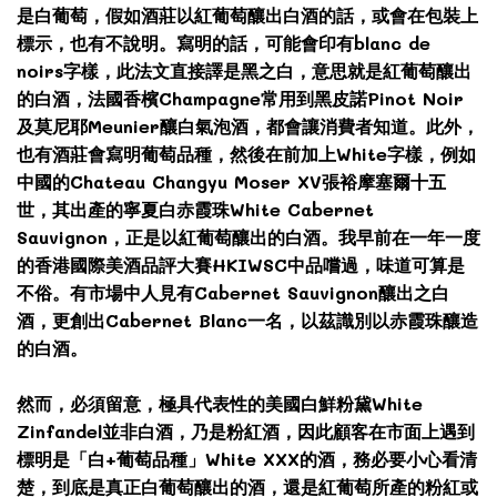
是白葡萄，假如酒莊以紅葡萄釀出白酒的話，或會在包裝上
標示，也有不說明。寫明的話，可能會印有blanc de
noirs字樣，此法文直接譯是黑之白，意思就是紅葡萄釀出
的白酒，法國香檳Champagne常用到黑皮諾Pinot Noir
及莫尼耶Meunier釀白氣泡酒，都會讓消費者知道。此外，
也有酒莊會寫明葡萄品種，然後在前加上White字樣，例如
中國的Chateau Changyu Moser XV張裕摩塞爾十五
世，其出產的寧夏白赤霞珠White Cabernet
Sauvignon，正是以紅葡萄釀出的白酒。我早前在一年一度
的香港國際美酒品評大賽HKIWSC中品嚐過，味道可算是
不俗。有市場中人見有Cabernet Sauvignon釀出之白
酒，更創出Cabernet Blanc一名，以茲識別以赤霞珠釀造
的白酒。
然而，必須留意，極具代表性的美國白鮮粉黛White
Zinfandel並非白酒，乃是粉紅酒，因此顧客在市面上遇到
標明是「白+葡萄品種」White XXX的酒，務必要小心看清
楚，到底是真正白葡萄釀出的酒，還是紅葡萄所產的粉紅或