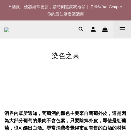
🚚全單滿$1200或6支可享免費送貨 (香港)｜🆕全新澳門送貨服務 
🍷酒款、優惠經常更新，請時刻追蹤我地😊｜🤵👰Wine Couple 
(詳情請查詢)
你的最佳婚宴酒酒商
🚚全單滿$1200或6支可享免費送貨 (香港)｜🆕全新澳門送貨服務 
(詳情請查詢)
染色之果
酒界內眾所週知，葡萄酒的顏色主要來自葡萄外皮，這是因
為大部分葡萄的果肉不含色素，只要除掉外皮，即使是紅葡
萄，也可釀出白酒。尋常消費者覺得市面有售的白酒的材料