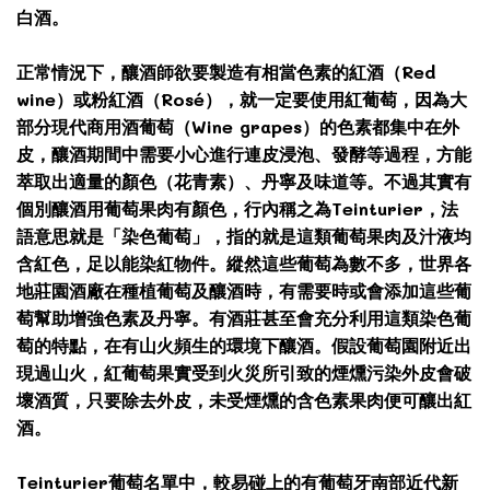
白酒。
正常情況下，釀酒師欲要製造有相當色素的紅酒（Red
wine）或粉紅酒（Rosé），就一定要使用紅葡萄，因為大
部分現代商用酒葡萄（Wine grapes）的色素都集中在外
皮，釀酒期間中需要小心進行連皮浸泡、發酵等過程，方能
萃取出適量的顏色（花青素）、丹寧及味道等。不過其實有
個別釀酒用葡萄果肉有顏色，行內稱之為Teinturier，法
語意思就是「染色葡萄」，指的就是這類葡萄果肉及汁液均
含紅色，足以能染紅物件。縱然這些葡萄為數不多，世界各
地莊園酒廠在種植葡萄及釀酒時，有需要時或會添加這些葡
萄幫助增強色素及丹寧。有酒莊甚至會充分利用這類染色葡
萄的特點，在有山火頻生的環境下釀酒。假設葡萄園附近出
現過山火，紅葡萄果實受到火災所引致的煙燻污染外皮會破
壞酒質，只要除去外皮，未受煙燻的含色素果肉便可釀出紅
酒。
Teinturier葡萄名單中，較易碰上的有葡萄牙南部近代新