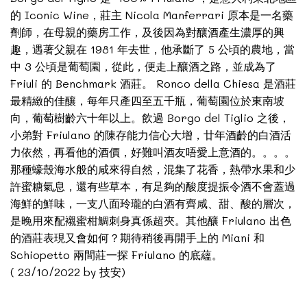
的 Iconic Wine，莊主 Nicola Manferrari 原本是一名藥
劑師，在母親的藥房工作，及後因為對釀酒產生濃厚的興
趣，遇著父親在 1981 年去世，他承斷了 5 公頃的農地，當
中 3 公頃是葡萄園，從此，便走上釀酒之路，並成為了
Friuli 的 Benchmark 酒莊。 Ronco della Chiesa 是酒莊
最精緻的佳釀，每年只產四至五千瓶，葡萄園位於東南坡
向，葡萄樹齡六十年以上。飲過 Borgo del Tiglio 之後，
小弟對 Friulano 的陳存能力信心大增，廿年酒齡的白酒活
力依然，再看他的酒價，好難叫酒友唔愛上意酒的。。。。
那種蠔殼海水般的咸來得自然，混集了花香，熱帶水果和少
許蜜糖氣息，還有些草本，有足夠的酸度提振令酒不會蓋過
海鮮的鮮味，一支八面玲瓏的白酒有齊咸、甜、酸的層次，
是晚用來配襯蜜柑鯛刺身真係超夾。其他釀 Friulano 出色
的酒莊表現又會如何？期待稍後再開手上的 Miani 和
Schiopetto 兩間莊一探 Friulano 的底蘊。
( 23/10/2022 by 技安)