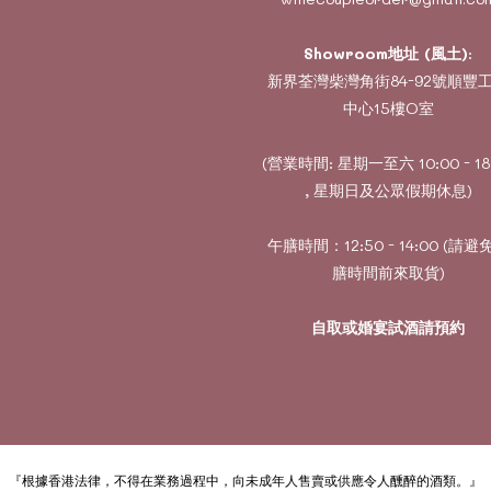
Showroom地址 (風土)
:
新界荃灣柴灣角街84-92號順豐
中心15樓O室
(營業時間: 星期一至六 10:00 - 18
, 星期日及公眾假期休息)
午膳時間：12:50 - 14:00 (請避
膳時間前來取貨)
自取或婚宴試酒請預約
『根據香港法律，不得在業務過程中，向未成年人售賣或供應令人醺醉的酒類。』