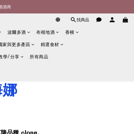
宴酒酒商
詢)
找商品
詢)
波爾多酒
布根地酒
香檳
國家與更多產區
精選食材
教學/分享
所有商品
海娜
克隆
品種
clone。