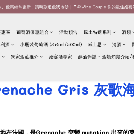
款、優惠經常更新，請時刻追蹤我地😊｜🤵👰Wine Couple 你的最佳婚
全單滿$1200或6支可享免費送貨 (香港)｜🆕全新澳門送貨服務 (詳情請查
全單滿$1200或6支可享免費送貨 (香港)｜🆕全新澳門送貨服務 (詳情請查
優惠區
葡萄酒優惠組合
活動預告
風土特選系列
酒類
大利酒
小瓶裝葡萄酒 (375ml/500ml)
威士忌
清酒
選
獨家酒莊推介
婚宴酒專家
醇酒伴讀 - 酒類知識介紹/
renache Gris 灰歌
地在法國，是Grenache 突變 mutation 出來的