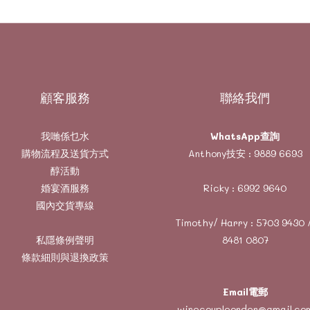
顧客服務
聯絡我們
我哋係乜水
WhatsApp查詢
購物流程及送貨方式
Anthony技安 :
9889 6693
醇活動
婚宴酒服務
Ricky :
6992 9640
國內交貨專線
Timothy/ Harry :
5703 9430
私隱條例聲明
8481 0807
條款細則與退換政策
Email電郵
winecoupleorder@gmail.co