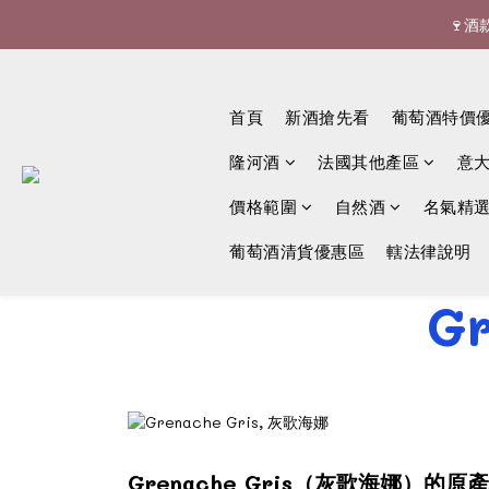
🍷酒


首頁
新酒搶先看
葡萄酒特價
隆河酒
法國其他產區
意
價格範圍
自然酒
名氣精
葡萄酒清貨優惠區
轄法律說明
G
Grenache Gris（灰歌海娜）的原產