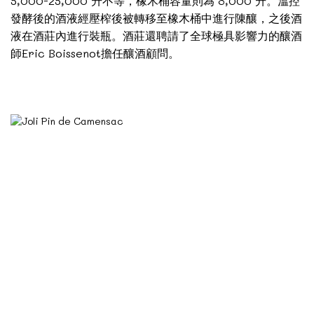
5,000-25,000 升不等，橡木桶容量則為 8,000 升。溫控
發酵後的酒液經壓榨後被轉移至橡木桶中進行陳釀，之後酒
液在酒莊內進行裝瓶。酒莊還聘請了全球極具影響力的釀酒
師Eric Boissenot擔任釀酒顧問。