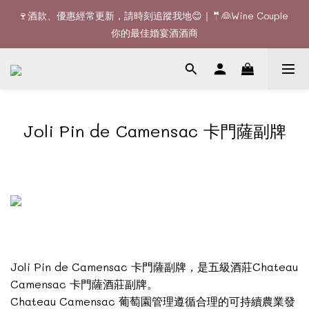
🚚全單滿$1200或6支可享免費送貨 (香港)｜🆕全新澳門送貨服務 
🍷酒款、優惠經常更新，請時刻追蹤我地😊｜🤵👰Wine Couple 
(詳情請查詢)
你的最佳婚宴酒酒商
🚚全單滿$1200或6支可享免費送貨 (香港)｜🆕全新澳門送貨服務 
(詳情請查詢)
Joli Pin de Camensac 卡門薩副牌
Joli Pin de Camensac 卡門薩副牌，是五級酒莊Chateau
Camensac 卡門薩酒莊副牌。
Chateau Camensac 葡萄園管理遵循合理的可持續農業發