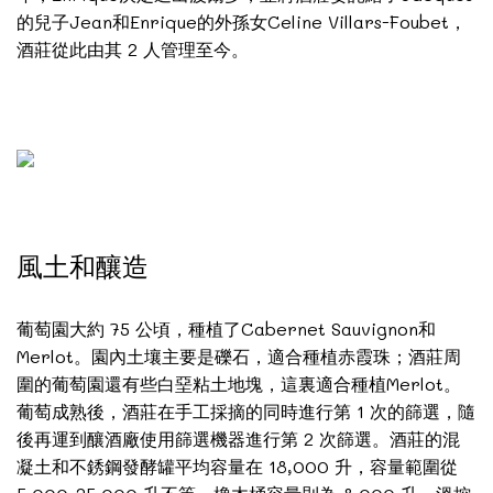
的兒子Jean和Enrique的外孫女Celine Villars-Foubet，
酒莊從此由其 2 人管理至今。
風土和釀造
葡萄園大約 75 公頃，種植了Cabernet Sauvignon和
Merlot。園內土壤主要是礫石，適合種植赤霞珠；酒莊周
圍的葡萄園還有些白堊粘土地塊，這裏適合種植Merlot。
葡萄成熟後，酒莊在手工採摘的同時進行第 1 次的篩選，隨
後再運到釀酒廠使用篩選機器進行第 2 次篩選。酒莊的混
凝土和不銹鋼發酵罐平均容量在 18,000 升，容量範圍從