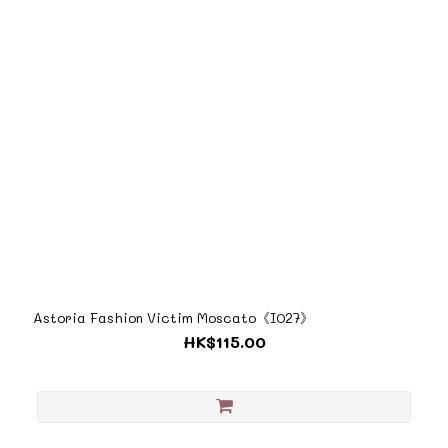
Astoria Fashion Victim Moscato《I027》
HK$115.00