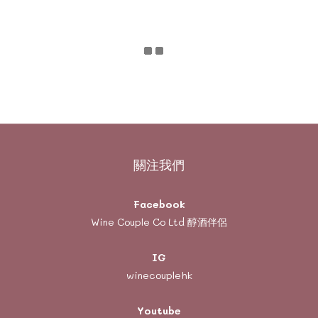
關注我們
Facebook
Wine Couple Co Ltd 醇酒伴侶
IG
winecouplehk
Youtube