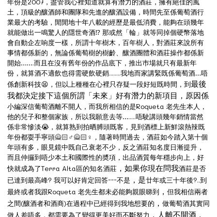
年份是2007，盡管我心裡知道就算有潛力的酒莊，擁有絕佳的風
土，頂級的釀酒師和團隊和先進的釀酒設備，時間先至係葡萄酒行
業最大的考驗，閒閒地十年八載的經歷是最低消費，能夠在頭幾年
就能做出一鳴驚人的隱世奇酒⁉ 那或然「輪」就等同掉個硬幣落地
會自動企左响度一樣，所謂十年樹木，百年樹人，對酒莊來說所有
事情都係新的，無論係葡萄樹的樹齡、釀酒團體和酒莊操作都係新
開始…….而且在沒有舊年份的作品底下，推出巿場就只有最新年
份，就算酒不適飲也得需硬飲硬銷........我地而家講緊既係葡萄酒…唔
最後
係創新科技😫，但以上種種在心裡只存疑一段好短既時間，到
我都決定接下這個所謂「未來」好有潛力的新項目
，
原因係
小編深信葡萄酒離不開人，而我所相信的是Roqueta 老先生本人，
他的兒子和整個家族，所以我願意去等….....唔駛講頭幾年銷情當然
係非常慘淡😭，就算熟到拍晒膊頭既客，見到酒標上新鮮滾熱辣既
年份都耍手寧頭🙅🏻♂🙅🏻♀，隨著時間過去，酒莊如今踏入第十個
年頭有多，眼見鏡中既自己衰老不少，反之酒莊知名度日漸提升，
而且仲攞到唔少本土和國際性的奬項，出品酒質每年穩步向上，好
，如果你
現在
問我
快就成為了Terra Alta區的知名酒莊
酒莊是否
，是
已達到最高峰? 我可以好肯定回答---不是
廿年或三十年後?..到
，
最終或者我跟Roqueta 老先生都未必能夠親眼睇到
但我相信兩者
，
之間(釀酒者和酒商)在過程中已經得到我地想要的
做葡萄酒其實同
，人離不開酒
，
做人差唔多，都需要為了變得更美好而不斷努力