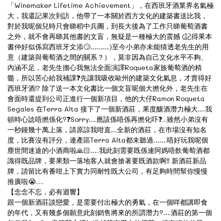
「Winemaker Lifetime Achievement」，在西班牙酒業界名氣極
大，我還記果次到訪，他帶了一本關於西方文化的建築書送比我，
對於我呢個兒時只會睇稻中兵團，到長大後為了工作只睇葡萄酒書
之外，就不會再睇其他書的文盲，無疑是一種極大的震撼 (記得果本
書仲好似係寫西班牙文添🙄……….)至今小弟亦未能猜透老先生的用
意（建築與葡萄酒之間的關系？），莫非因為自己文化水平不夠、
內涵不足，老先生擔心我無法全面演譯Roqueta家族葡萄酒的精
髓，所以苦心給我補課❓先讓我吸收歐州的建築文化氣息，才賣得好
西班牙酒⁉ 除了送一本文化書比一個文盲呢個大撚化外，老先生在
會面時還提到公司正進行一個新項目，他的大仔Ramon Roqueta
Segales 在Terra Alta 接下了一個新酒莊，果度釀酒潛力極大….我
頓時心諗唔撚係化?❓Sorry….應該係唔係再撚化吓❓...雖然小弟沒有
一秒鐘幾十萬上落，請原諒我咁直…全新的酒莊，在巿場沒有知名
度，比賽沒有評分，連產區Terra Alta都未聽過…….唔好玩我呢個
塵世間迷途的小酒商啦🙏🏻…..我此刻需要既係連阿媽唔飲葡萄酒都
識得既品牌，要果類一落地客人就會搶著要既酒款啊‼ 新酒莊新品
牌，請留比有番咁上下實力同耐性既大公司，有足夠時間幫你慢慢
推廣啦😭.....
【念念不忘，必有迴響】
跟一個新酒莊談戀愛，是需要付出極大的勇氣，在一個咩都講即食
的年代，又有幾多個願意此刻銷售將來的所謂潛力?….酒莊的第一個