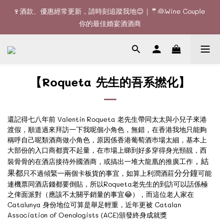
🚚全單滿$1200或6支可享免費送貨 (香港)｜🆕全新澳門送貨服務 
🍷酒款、優惠經常更新，請時刻追蹤我地😊｜🤵👰Wine Couple 
(詳情請查詢)
你的最佳婚宴酒酒商
🚚全單滿$1200或6支可享免費送貨 (香港)｜🆕全新澳門送貨服務 
(詳情請查詢)
【Roqueta 先生的吾系撚化】
還記得七八年前 Valentin Roqueta 老先生帶同太太與小兒子來港
渡假，順道過來拜訪一下我呢個小角色，無錯，在香港我地只能夠
稱呼自己呢類酒商做小角色，原因係香港葡萄酒巿場太細，基本上
大部份的入口商都賣不起量，在巿場上睇到好多穿得身光頸靚，西
，結
裝骨骨的在酒店接待外國酒商，或搞出一堆大龍凰的推廣工作
果都
分分鐘
只不過傾緊一兩個卡板貨的事宜，如算上利潤酒莊
可能
連機票同酒店錢都要倒貼，所以Roqueta老先生的到訪可以話係極
之俾面派對（應該不太關乎銷量的事宜😂），而這位老人家在
Catalunya 身份地位可算是舉足輕重，近年更被 Catalan
Association of Oenologists (ACE)頒發終身成就獎