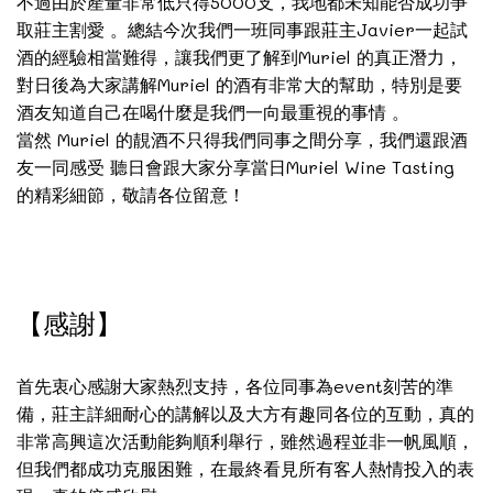
不過由於產量非常低只得5000支，我地都未知能否成功爭
取莊主割愛 。總結今次我們一班同事跟莊主Javier一起試
酒的經驗相當難得，讓我們更了解到Muriel 的真正潛力，
對日後為大家講解Muriel 的酒有非常大的幫助，特別是要
酒友知道自己在喝什麼是我們一向最重視的事情 。
當然 Muriel 的靚酒不只得我們同事之間分享，我們還跟酒
友一同感受 聽日會跟大家分享當日Muriel Wine Tasting
的精彩細節，敬請各位留意！
【感謝】
首先衷心感謝大家熱烈支持，各位同事為event刻苦的準
備，莊主詳細耐心的講解以及大方有趣同各位的互動，真的
非常高興這次活動能夠順利舉行，雖然過程並非一帆風順，
但我們都成功克服困難，在最終看見所有客人熱情投入的表