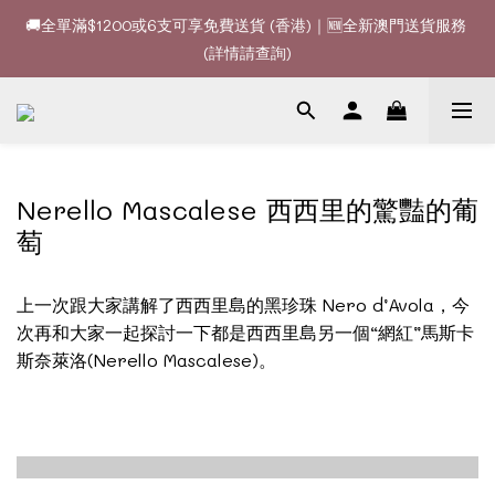
🚚全單滿$1200或6支可享免費送貨 (香港)｜🆕全新澳門送貨服務 
🚚全單滿$1200或6支可享免費送貨 (香港)｜🆕全新澳門送貨服務 
(詳情請查詢)
(詳情請查詢)
🍷酒款、優惠經常更新，請時刻追蹤我地😊｜🤵👰Wine Couple 
你的最佳婚宴酒酒商
🚚全單滿$1200或6支可享免費送貨 (香港)｜🆕全新澳門送貨服務 
Nerello Mascalese 西西里的驚豔的葡
(詳情請查詢)
萄
上一次跟大家講解了西西里島的黑珍珠 Nero d’Avola，今
次再和大家一起探討一下都是西西里島另一個“網紅”馬斯卡
斯奈萊洛(Nerello Mascalese)。
中文別名：瑪斯卡斯-奈萊洛、內雷羅