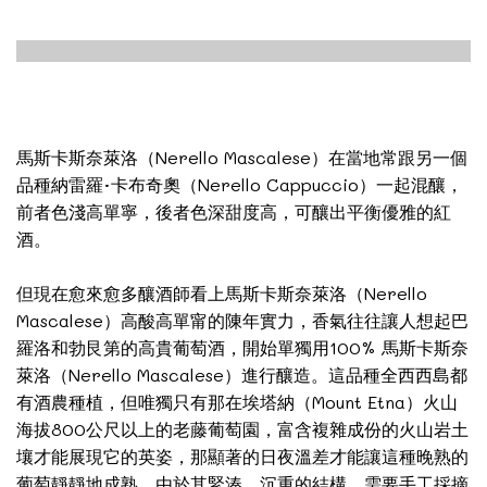
馬斯卡斯奈萊洛（Nerello Mascalese）在當地常跟另一個
品種納雷羅·卡布奇奧（Nerello Cappuccio）一起混釀，
前者色淺高單寧，後者色深甜度高，可釀出平衡優雅的紅
酒。
但現在愈來愈多釀酒師看上馬斯卡斯奈萊洛（Nerello
Mascalese）高酸高單甯的陳年實力，香氣往往讓人想起巴
羅洛和勃艮第的高貴葡萄酒，開始單獨用100% 馬斯卡斯奈
萊洛（Nerello Mascalese）進行釀造。這品種全西西島都
有酒農種植，但唯獨只有那在埃塔納（Mount Etna）火山
海拔800公尺以上的老藤葡萄園，富含複雜成份的火山岩土
壤才能展現它的英姿，那顯著的日夜溫差才能讓這種晚熟的
葡萄靜靜地成熟，由於其緊湊，沉重的結構，需要手工採摘