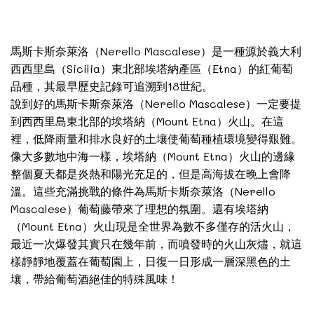
·馬斯卡雷瑟、涅雷羅-瑪斯卡雷歇
馬斯卡斯奈萊洛（Nerello Mascalese）是一種源於義大利
西西里島（Sicilia）東北部埃塔納產區（Etna）的紅葡萄
品種，其最早歷史記錄可追溯到18世紀。
說到好的馬斯卡斯奈萊洛（Nerello Mascalese）一定要提
到西西里島東北部的埃塔納（Mount Etna）火山。在這
裡，低降雨量和排水良好的土壤使葡萄種植環境變得艱難。
像大多數地中海一樣，埃塔納（Mount Etna）火山的邊緣
整個夏天都是炎熱和陽光充足的，但是高海拔在晚上會降
溫。這些充滿挑戰的條件為馬斯卡斯奈萊洛（Nerello
Mascalese）葡萄藤帶來了理想的氛圍。還有埃塔納
（Mount Etna）火山現是全世界為數不多僅存的活火山，
最近一次爆發其實只在幾年前，而噴發時的火山灰燼，就這
樣靜靜地覆蓋在葡萄園上，日復一日形成一層深黑色的土
壤，帶給葡萄酒絕佳的特殊風味！