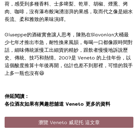
荷，感受到多種香料、士多啤梨、乾草、胡椒、煙熏、烤
肉、咖啡，沒有瀑布般洶湧澎湃的果感，取而代之像是細水
長流、柔和雅致的果味演繹。
Giuseppe的酒確實會讓人思考，陳熟在Slavonian大桶最
少七年才推出巿急，耐性換來風韻，每喝一口都像跟時間對
話，細味傳統派慢工出細貨的精妙，跟飲者慢慢地訴說歷
史、傳統、技巧和熱情。2007是 Veneto 的上佳年份，以
這個酸度推算十年後再開，估計也差不到那裡，可惜的我手
上多一瓶也沒有😆
伸延閱讀：
各位酒友如果有興趣想舖道 Veneto 更多的資料
瀏覽 Veneto 威尼托 這文章