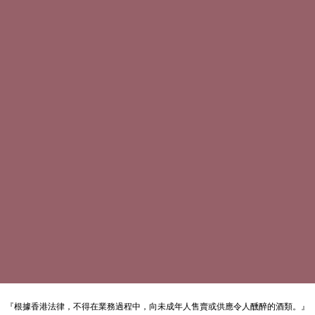
『根據香港法律，不得在業務過程中，向未成年人售賣或供應令人醺醉的酒類。』