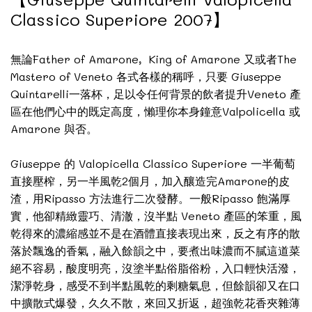
Classico Superiore 2007】
無論Father of Amarone, King of Amarone 又或者The
Mastero of Veneto 各式各樣的稱呼，只要 Giuseppe
Quintarelli一落杯，足以令任何背景的飲者提升Veneto 產
區在他們心中的既定高度，懶理你本身鐘意Valpolicella 或
Amarone 與否。
Giuseppe 的 Valopicella Classico Superiore 一半葡萄
直接壓榨，另一半風乾2個月，加入釀造完Amarone的皮
渣，用Ripasso 方法進行二次發酵。一般Ripasso 飽滿厚
實，他卻精緻靈巧、清澈，沒半點 Veneto 產區的笨重，風
乾得來的濃縮感並不是在酒體直接表現出來，反之有序的散
落於飄逸的香氣，融入餘韻之中，要煮出味濃而不膩這道菜
絕不容易，酸度明亮，沒塗半點俗脂俗粉，入口輕快活潑，
潔淨乾身，感受不到半點風乾的剩糖氣息，但餘韻卻又在口
中擴散式爆發，久久不散，來回又折返，超強乾花香夾雜薄