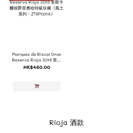
Marques de Riscal Gran
Reserva Rioja 2018 里斯
卡爾侯爵里奧哈特級珍藏
HK$460.00
《風土系列 - ZTSP001A》
Rioja 酒款