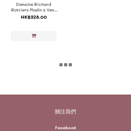
Domaine Richard
Rottiers Moulin a Vent
Champ de Cour 2015 理
HK$328.00
查羅蒂爾酒莊風車磨坊
《風土系列 - TF567A》
關注我們
Facebook