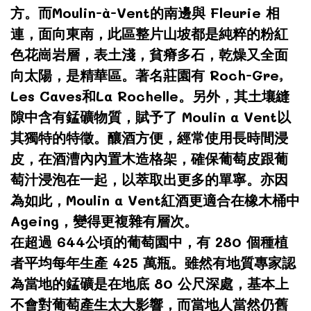
方。而Moulin-à-Vent的南邊與 Fleurie 相
連，面向東南，此區整片山坡都是純粹的粉紅
色花崗岩層，表土淺，貧瘠多石，乾燥又全面
向太陽，是精華區。著名莊園有 Roch-Gre,
Les Caves和La Rochelle。另外，其土壤縫
隙中含有錳礦物質，賦予了 Moulin a Vent以
其獨特的特徵。釀酒方便，經常使用長時間浸
皮，在酒漕內內置木造格架，確保葡萄皮跟葡
萄汁浸泡在一起，以萃取出更多的單寧。亦因
為如此，Moulin a Vent紅酒更適合在橡木桶中
Ageing，變得更複雜有層次。
在超過 644公頃的葡萄園中，有 280 個種植
者平均每年生產 425 萬瓶。雖然有地質專家認
為當地的錳礦是在地底 80 公尺深處，基本上
不會對葡萄產生太大影響，而當地人當然仍舊