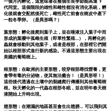
一個月內孵化，這意味著在整個生長季節能高達 7
代同堂。這個階段的雄性和雌性都沒有消化系統，孵
化後就會交配然後死亡，雌性死亡前會在樹皮中產下
一粒冬季卵。（是異形嗎？）
葉形態：孵化後爬到葉子上，並在唾液注入葉子中而
形成的葉癭中孤雌生殖（即單性繁殖...），再孵化的
蟲就會移動到其他葉子，或者是根部，在那裡它們開
始以根部形式進行新的感染。不過這形態主要出現在
美國的葡萄樹上。
根形態：在歐洲的主要形態，咬穿根部尋找營養，更
會帶有毒的分泌物，使其無法癒合！（是異形呀！）
這些後代透過在土壤中的裂縫爬行傳播到其他葡萄樹
根。秋天孵化的一代蟲在根部冬眠，並在明年春天樹
液開始上升時出現。
翅形態：在潮濕的地區甚至會生出翅膀... 可以飛到其