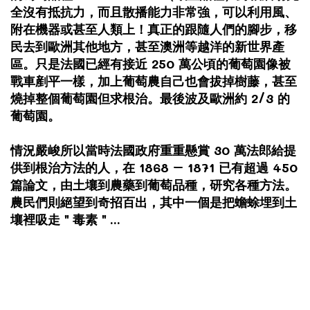
全沒有抵抗力，而且散播能力非常強，可以利用風、
附在機器或甚至人類上！真正的跟隨人們的腳步，移
民去到歐洲其他地方，甚至澳洲等越洋的新世界產
區。只是法國已經有接近 250 萬公頃的葡萄園像被
戰車剷平一樣，加上葡萄農自己也會拔掉樹藤，甚至
燒掉整個葡萄園但求根治。最後波及歐洲約 2/3 的
葡萄園。
情況嚴峻所以當時法國政府重重懸賞 30 萬法郎給提
供到根治方法的人，在 1868 – 1871 已有超過 450
篇論文，由土壤到農藥到葡萄品種，研究各種方法。
農民們則絕望到奇招百出，其中一個是把蟾蜍埋到土
壤裡吸走＂毒素＂...