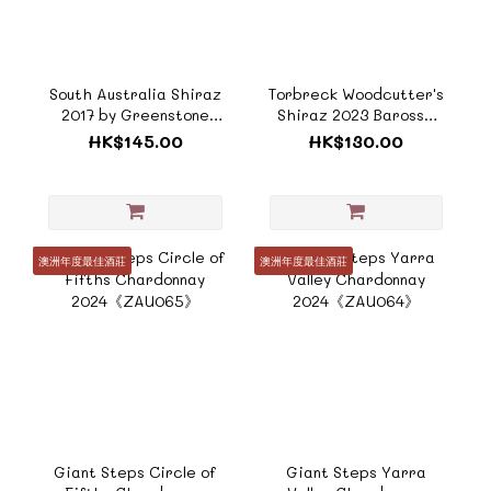
South Australia Shiraz
Torbreck Woodcutter's
2017 by Greenstone
Shiraz 2023 Barossa
Vineyards 《ZAU069》
Valley
HK$145.00
HK$130.00
375ml《ZAUH003》
澳洲年度最佳酒莊
澳洲年度最佳酒莊
Giant Steps Circle of
Giant Steps Yarra