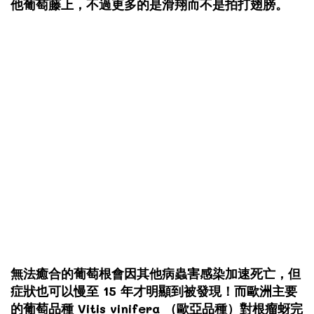
他葡萄藤上，不過更多的是滑翔而不是拍打翅膀。
無法癒合的葡萄根會因其他病蟲害感染加速死亡，但
症狀也可以慢至 15 年才明顯到被發現！而歐洲主要
的葡萄品種 Vitis vinifera （歐亞品種）對根瘤蚜完