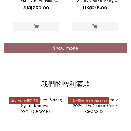
Fifths Chardonnay
Valley Chardonnay
2024《ZAU065》
2024《ZAU064》
HK$260.00
HK$215.00
Show more
我們的智利酒款
Elqui Valley親民酒款
非常特別的 Pedro Ximenez