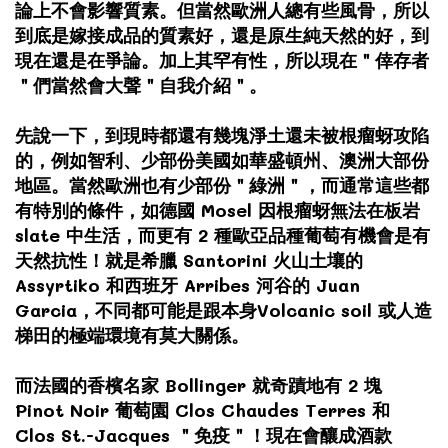
論上不會影響質素。但當然歐洲人總有些風骨，所以
到底是嫁接成品的質素好，還是原生純天然的好，到
現在還是在爭論。加上其罕有性，所以現在＂倖存者
＂們當然會大聲＂自我介紹＂。
先說一下，到現時都還有幾塊淨土還未被根瘤蚜攻陷
的，例如智利、少部份美國如華盛頓州、澳洲大部份
地區。當然歐洲也有少部份＂綠洲＂，而通常這些都
有特別的條件，如德國 Mosel 因根瘤蚜無法在板岩
slate 中生活，而更有 2 種歐亞品種葡萄有機會是有
天然抗性！就是希臘 Santorini 火山土壤的
Assyrtiko 和西班牙 Arribes 河谷的 Juan
Garcia，不同都可能是跟本身Volcanic soil 或人造
梯田的極端環境有莫大關係。
而法國的香檳名家 Bollinger 就奇蹟地有 2 塊
Pinot Noir 葡萄園 Clos Chaudes Terres 和
Clos St.-Jacques ＂免疫＂！現在會釀成酒款