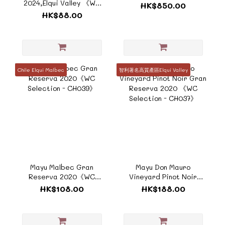
2024,Elqui Valley 《WC
HK$850.00
Selection-CH019B》
HK$88.00
Chile Elqui Malbec
智利著名高質產區Elqui Valley
Mayu Malbec Gran
Mayu Don Mauro
Reserva 2020《WC
Vineyard Pinot Noir
Selection - CH039》
Gran Reserva 2020
HK$108.00
HK$188.00
《WC Selection -
CH037》