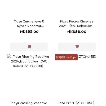
Mayu Carmenere &
Mayu Pedro Ximenez
Syrah Reserva
2024 《WC Selection -
2021《CH004E》
CH003B》
HK$95.00
HK$88.00
智利酒王 JS 99 pts
Mayu Riesling Reserva
Sena 2013《ZTCH015E》