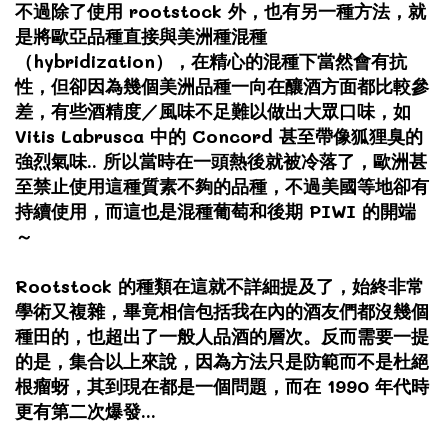
不過除了使用 rootstock 外，也有另一種方法，就
是將歐亞品種直接與美洲種混種
（hybridization），在精心的混種下當然會有抗
性，但卻因為幾個美洲品種一向在釀酒方面都比較參
差，有些酒精度／風味不足難以做出大眾口味，如
Vitis Labrusca 中的 Concord 甚至帶像狐狸臭的
強烈氣味.. 所以當時在一頭熱後就被冷落了，歐洲甚
至禁止使用這種質素不夠的品種，不過美國等地卻有
持續使用，而這也是混種葡萄和後期 PIWI 的開端
～
Rootstock 的種類在這就不詳細提及了，始終非常
學術又複雜，畢竟相信包括我在內的酒友們都沒幾個
種田的，也超出了一般人品酒的層次。反而需要一提
的是，集合以上來說，因為方法只是防範而不是杜絕
根瘤蚜，其到現在都是一個問題，而在 1990 年代時
更有第二次爆發...