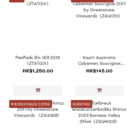
Penflods Bin 169 2019
South Australia
《ZTAT001》
Cabernet Sauvignon
2017 by Greenstone
HK$1,250.00
HK$145.00
Vineyards《ZAU070》
🌟澳洲最高等級的紅五星酒莊
澳洲膜拜酒莊