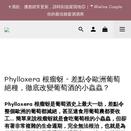
🚚Free delivery upon 6 bottles｜Terroir Collection - 3 
🍷酒款、優惠經常更新，請時刻追蹤我地😊｜🤵👰Wine Couple 
bottles free delivery
你的最佳婚宴酒酒商
🚚Free delivery upon 6 bottles｜Terroir Collection - 3 
bottles free delivery
Phylloxera 根瘤蚜 - 差點令歐洲葡萄
絕種，徹底改變葡萄酒的小蟲蟲？
Phylloxera 根瘤蚜是葡萄酒史上最大一劫，差點令
整個歐洲的葡萄都滅絕，甚至連食用葡萄農都要收
工... 簡單來說根瘤蚜就是會吃葡萄根的小蟲蟲，但卻
有著非常複雜的生命週期，完全無法根治，也就是為