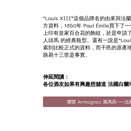
“Louis XIII”這個品牌名的由
方資料，1850年 Paul Émi
上印有皇家百合花的飾紋，於是申請了複製專利。
人頭馬 的經典瓶型。還有一說是“Lou
索到比較正式的資料，而干邑的原產地命
路易十三世是事實。
伸延閱讀：
各位酒友如果有興趣想舖道 法國白蘭
瀏覽 Armagnac 雅馬邑—