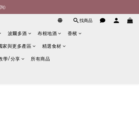
詢)
詢)
找商品
宴酒酒商
波爾多酒
布根地酒
香檳
詢)
國家與更多產區
精選食材
教學/分享
所有商品