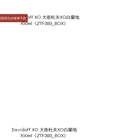
爲雪茄而生的奢華干邑
Davidoff XO 大衛杜夫XO白蘭地
700ml《ZTF393_BOX》