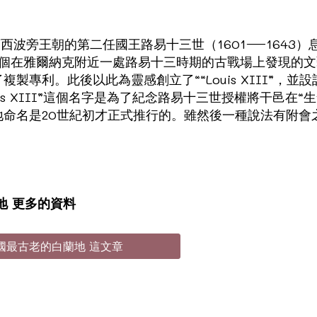
來與法蘭西波旁王朝的第二任國王路易十三世（1601—164
le買下了一個在雅爾納克附近一處路易十三時期的古戰場上發
此後以此為靈感創立了““Louis XIII”，並設計出了“ Lo
is XIII”這個名字是為了紀念路易十三世授權將干邑在
名是20世紀初才正式推行的。雖然後一種說法有附會之嫌，但
地 更多的資料
法國最古老的白蘭地 這文章