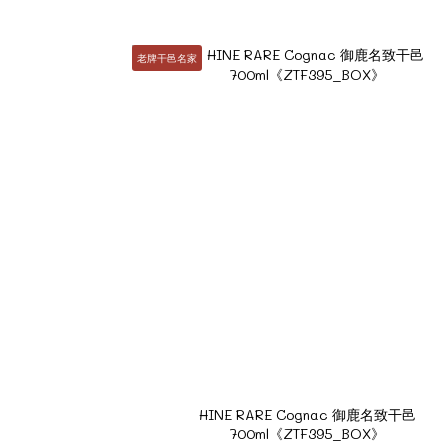
老牌干邑名家
HINE RARE Cognac 御鹿名致干邑
700ml《ZTF395_BOX》