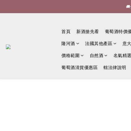


🍷酒
首頁
新酒搶先看
葡萄酒特價

隆河酒
法國其他產區
意
價格範圍
自然酒
名氣精
葡萄酒清貨優惠區
轄法律說明