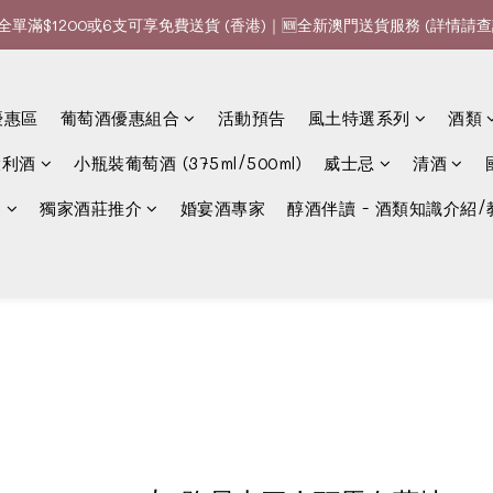
全單滿$1200或6支可享免費送貨 (香港)｜🆕全新澳門送貨服務 (詳情請查
全單滿$1200或6支可享免費送貨 (香港)｜🆕全新澳門送貨服務 (詳情請查
款、優惠經常更新，請時刻追蹤我地😊｜🤵👰Wine Couple 你的最佳婚
優惠區
葡萄酒優惠組合
活動預告
風土特選系列
酒類
全單滿$1200或6支可享免費送貨 (香港)｜🆕全新澳門送貨服務 (詳情請查
大利酒
小瓶裝葡萄酒 (375ml/500ml)
威士忌
清酒
選
獨家酒莊推介
婚宴酒專家
醇酒伴讀 - 酒類知識介紹/