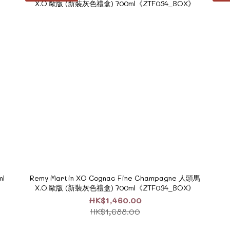
l
Remy Martin XO Cognac Fine Champagne 人頭馬
X.O.歐版 (新裝灰色禮盒) 700ml《ZTF034_BOX》
HK$1,460.00
HK$1,688.00