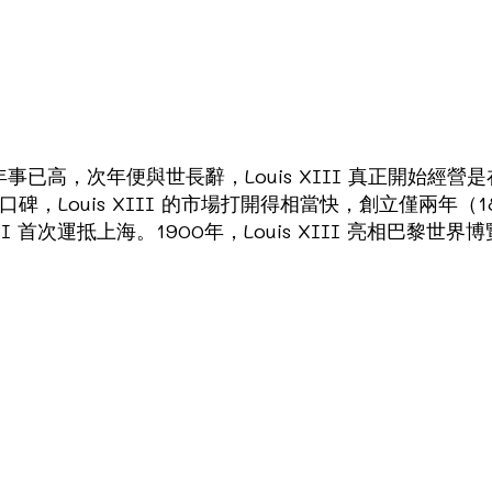
mile 年事已高，次年便與世長辭，Louis XIII 真正開始經營是在
的百年口碑，Louis XIII 的市場打開得相當快，創立僅兩
III 首次運抵上海。1900年，Louis XIII 亮相巴