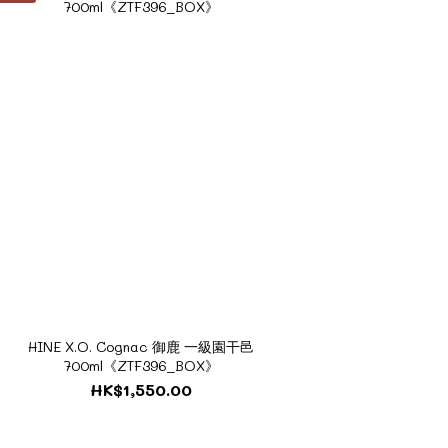
HINE X.O. Cognac 御鹿 一級園干邑
700ml《ZTF396_BOX》
HK$1,550.00