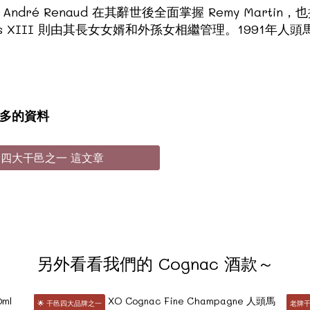
人 André Renaud 在其辭世後全面掌握 Remy Martin，也接
 和 Louis XIII 則由其長女女婿和外孫女相繼管理。19
更多的資料
馬法國四大干邑之一 這文章
另外看看我們的 Cognac 酒款～
🌟 干邑四大品牌之一
老牌