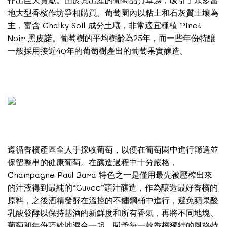
地大型香檳作坊爭相購買。葡萄園內以粘土和石灰質土壤為
主，富含 Chalky Soil 成分土壤，非常適宜種植 Pinot
Noir 黑皮諾。葡萄樹的平均樹齡為25年，而一些年份特釀
一般採用接近40年的葡萄樹產出的葡萄果實釀造。
遵循香檳產區全人手採收葡萄，以便在葡萄園中進行篩選並
保留整串的健康葡萄。在釀造過程中十分嚴格，
Champagne Paul Bara 特色之一是僅用最先被壓榨出來
的汁液得到最純的“Cuvee”頭汁釀造，作為釀造最好香檳的
原料，之後酒精發酵在溫控的不鏽鋼桶中進行，避免蘋果酸
乳酸發酵以保持基酒的新鮮度和所有香氣，再將不同地塊、
葡萄和年份巧妙地混合一起，賦予每一款香檳獨特的風格特