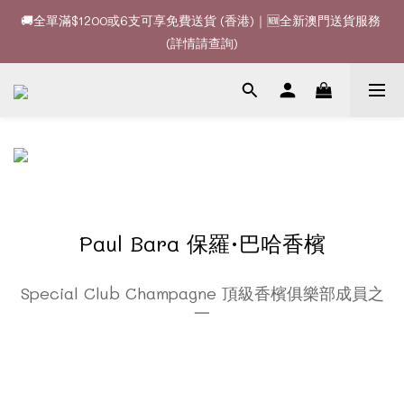
🚚全單滿$1200或6支可享免費送貨 (香港)｜🆕全新澳門送貨服務 
🚚全單滿$1200或6支可享免費送貨 (香港)｜🆕全新澳門送貨服務 
(詳情請查詢)
(詳情請查詢)
🍷酒款、優惠經常更新，請時刻追蹤我地😊｜🤵👰Wine Couple 
你的最佳婚宴酒酒商
🚚全單滿$1200或6支可享免費送貨 (香港)｜🆕全新澳門送貨服務 
(詳情請查詢)
Paul Bara 保羅·巴哈香檳
Special Club Champagne 頂級香檳俱樂部成員之
一