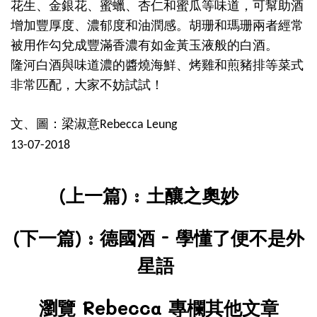
花生、金銀花、蜜蠟、杏仁和蜜瓜等味道，可幫助酒
增加豐厚度、濃郁度和油潤感。胡珊和瑪珊兩者經常
被用作勾兌成豐滿香濃有如金黃玉液般的白酒。
隆河白酒與味道濃的醬燒海鮮、烤雞和煎豬排等菜式
非常匹配，大家不妨試試！
文、圖：梁淑意
Rebecca Leung
13-07-2018
(上一篇) :
土釀之奧妙
(下一篇) :
德國酒
-
學懂了便不是外
星
語
瀏覽 Rebecca 專欄其他文章