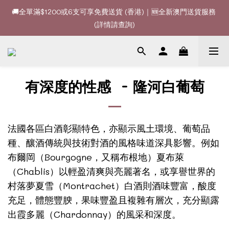
🚚全單滿$1200或6支可享免費送貨 (香港)｜🆕全新澳門送貨服務 
🚚全單滿$1200或6支可享免費送貨 (香港)｜🆕全新澳門送貨服務 
(詳情請查詢)
(詳情請查詢)
🍷酒款、優惠經常更新，請時刻追蹤我地😊｜🤵👰Wine Couple 
你的最佳婚宴酒酒商
-
🚚全單滿$1200或6支可享免費送貨 (香港)｜🆕全新澳門送貨服務 
有深度的性感
隆河白葡萄
(詳情請查詢)
法國各區白酒彰顯特色，亦顯示風土環境、葡萄品
種、釀酒傳統與技術對酒的風格味道深具影響。例如
Bourgogne
布爾岡（
，又稱布根地）夏布萊
Chablis
（
）以輕盈清爽與亮麗著名，或享譽世界的
Montrachet
村落夢夏雪（
）白酒則酒味豐富，酸度
充足，體態豐腴，果味豐盈且複雜有層次，充分顯露
Chardonnay
出霞多麗（
）的風采和深度。