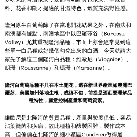
料、花香和剛才提過的甘澀特色，氣質充滿野性感。
隆河原生白葡萄除了在當地開花結果之外，在南法和
Barossa
南澳都有據點，南澳地區中以巴羅莎谷（
Valley
）尤其重視隆河品種，市面上亦會經常見到這
些單一白品種或好幾個勾兌出來的白酒。今天就請大
Viognier
家先了解這三個隆河白品種：維歐尼（
）、
Roussanne
Marsanne
胡珊（
）和瑪珊（
）。
隆河白葡萄品種不只在本土開花，還在新世界產區如澳洲巴
羅莎、美國加州落地生根，成績不俗，前提是酒莊要理解品
種特性，願意控制產量和葡萄質素。
維歐尼是北隆河的尊貴品種，產量與酸度俱低，容易
沾染黴菌和疾病，故此種植和釀製困難，製作成本
Condrieu
高，但偏偏在北隆河的細小產區
做得最