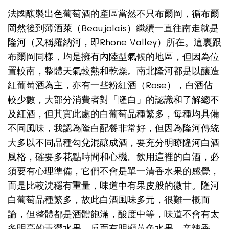
法國釀製出色葡萄酒的產區當然不只布爾岡，循布爾
Beaujolais
岡然後到薄酒萊（
）繼續一直往南走就是
Rhone Valley
隆河（又稱羅納河，即
）所在。這裏跟
布爾岡同樣，均是擁有內陸型氣候的地區，但因為位
置較南，整體天氣較熱和乾燥。南北隆河都是以釀造
Rose
紅葡萄酒為主，亦有一些粉紅酒（
），白酒佔
較少數，大部分消費者對「隆白」的認識和了解總不
及紅酒，但其實此處的白葡萄品種繁多，每種均具備
不同風味，我認為隆白配餐非常好，但因為隆河傳統
大多以不同品種勾兌混釀成酒，要充分明瞭隆河白酒
風格，確要多花點時間和心機。飲用這裡的白酒，必
須要有心理準備，它們不會是單一清香水果的感覺，
而是比較沈穩有重量，味道中有果皮般的微甘。隆河
白葡萄品種繁多，故此白酒風味多元，很難一概而
論，但整體都是酒體飽滿，酸度中等，味道不會有太
多明亮的青澀水果，反而有明顯黃色水果、辛辣香