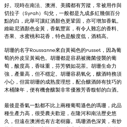
好。現時在南法、澳洲、美國都有芳蹤，常被用作與
Syrah
切拉子（
）勾兌，一般都是九成多紅幾個百分
點的白，此舉可讓紅酒顏色更鞏固，亦可增加香氣。
維歐尼酒顏色金黃，香氣豐富，有令人難忘的香料、
杏果、水蜜桃和花香，特色是酸度低，酒精高。
Roussanne
russet
胡珊的名字
來自黃褐色的
，因為葡
萄的外皮呈黃褐色。胡珊都是容易被黴菌侵襲的葡
萄，酸度高，香味重，芬芳猶如花茶。胡珊生命力
強，產量高，但不穩定。胡珊容易氧化，釀酒時務須
小心，但當胡珊的成熟度理想，配合釀酒師有技巧的
木桶陳年，便有機會釀製非常優雅芳香馥郁的白酒。
最後是香氣一點都不比上兩種葡萄遜色的瑪珊，此品
種生產力高，很受農夫歡迎，在隆河和南法歷史悠
久，但遠在澳洲也有古老樹藤。瑪珊酒色深黃，有炒