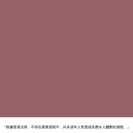
『根據香港法律，不得在業務過程中，向未成年人售賣或供應令人醺醉的酒類。』