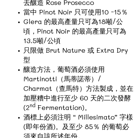
去釀造 Rose Prosecco
當中 Pinot Noir 只可使用10 -15％
Glera 的最高產量只可為18噸/公
頃，Pinot Noir 的最高產量只可為
13.5噸/公頃
只限做 Brut Nature 或 Extra Dry
型
釀造方法，葡萄酒必須使用
Martinotti（馬蒂諾蒂）/
Charmat（查馬特）方法製成，並在
加壓糟中進行至少 60 天的二次發酵
nd
(2
Fermentation)。
酒標上必須注明 “ Millesimato” 字樣
(即年份酒)。及至少 85％ 的葡萄必
須來自該所述年份。