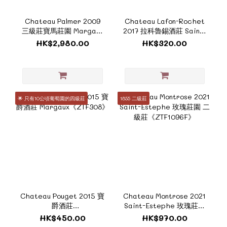
Chateau Palmer 2009
Chateau Lafon-Rochet
三級莊寶馬莊園 Margaux
2017 拉科魯錫酒莊 Saint-
《ZTF1117C》
Estephe 四級莊 《
HK$2,980.00
HK$320.00
ZTF524C》
🌟 只有10公頃葡萄園的四級莊
1855 二級莊
Chateau Pouget 2015 寶
Chateau Montrose 2021
爵酒莊
Saint-Estephe 玫瑰莊園
Margaux《ZTF308》
二級莊《ZTF1096F》
HK$450.00
HK$970.00