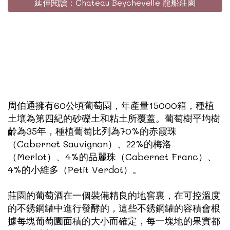
延伸閱讀：Chateau Beychevelle 龍船莊園
周伯通擁有60公頃葡萄園，年產量15000箱，種植
土壤為第四紀的砂礫土和粘土所覆蓋。葡萄樹平均樹
齡為35年，種植葡萄比列為70%的赤霞珠
（Cabernet Sauvignon）、22%的梅洛
（Merlot）、4%的品麗珠（Cabernet Franc）、
4%的小維多（Petit Verdot）。
莊園的葡萄酒在一個裝備精良的地窖裏，在可控溫度
的不銹鋼罐中進行發酵的，這些不銹鋼罐的容積會根
據每塊葡萄園面積的大小而確定，每一塊地的果實都