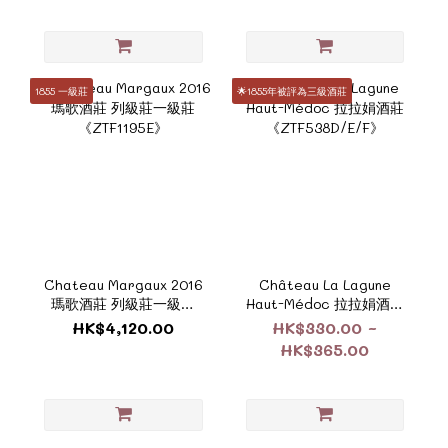
1855 一級莊
🌟1855年被評為三級酒莊
Chateau Margaux 2016
Château La Lagune
瑪歌酒莊 列級莊一級莊
Haut-Médoc 拉拉娟酒莊
《ZTF1195E》
《ZTF538D/E/F》
HK$4,120.00
HK$330.00 ~
HK$365.00