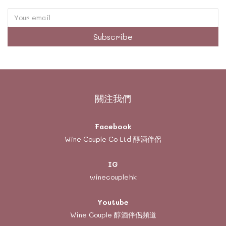
Subscribe
關注我們
Facebook
Wine Couple Co Ltd 醇酒伴侶
IG
winecouplehk
Youtube
Wine Couple
醇酒伴侶頻道