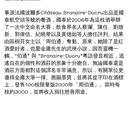
事源法國波爾多Château Branaire-Ducru出品是國
泰航空頭等艙的餐酒，國泰於2006年為這枝酒舉辦
了一次中文命名大賽，飲食界名人蔡瀾、陳任、劉致
新、郭偉信、紀曉華以及黃德如等人擔任評判。結果
由區樹芬女士以「周伯通」奪魁。原來，她除了是紅
酒愛好者，也愛金庸先生的武俠小說，因而靈機一
觸，“伯通” 與 “Branaire-Ducru”粵語發音相近，逍
遙自在的個性和酒莊的形象十分吻合。無論國泰還是
酒莊方面都對這個譯名非常滿意。所以，有關單位更
邀得金庸大筆一揮、惠賜墨寶，並將其提字印在酒標
上，發售100枝限量版2000年「周伯通」。當時每
枝約3000，並將收入捐往慈善用途。