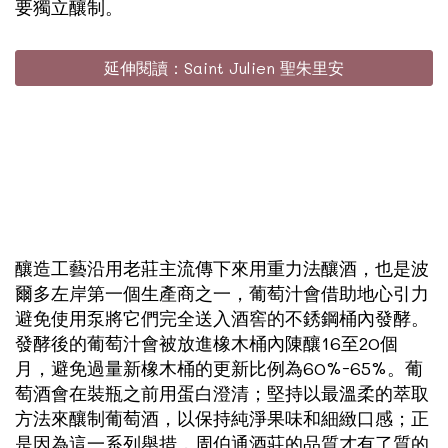
要獨立釀制。
延伸閱讀：Saint Julien 聖朱里安
釀造工藝沿用老莊主流傳下來用重力法釀酒，也是波
爾多左岸第一個生產商之一，葡萄汁會借助地心引力
避免使用泵將它們完全送入酒窖的不銹鋼桶內發酵。
發酵後的葡萄汁會被放進橡木桶內陳釀16至20個
月，避免過量新橡木桶的更新比例為60%-65%。葡
萄酒會在裝瓶之前用蛋白澄清；堅持以最溫柔的萃取
方法來釀制葡萄酒，以保持純淨果味和細緻口感；正
是因為這一系列舉措，周伯通酒莊的品質才有了質的