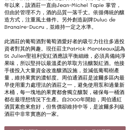
年以來，該酒莊一直由Jean-Michel Tapie 掌管，
但由於管理不力，酒的品質一落千丈。依循傳統的釀
造方式，注重風土條件。另外創造副牌Duluc de
Branaire-Ducru，並維持一定之水準。
此酒莊的葡萄酒對葡萄酒愛好者的吸引力往往多過投
資者對其的興趣。現任莊主Patrick Maroteaux認為
St Julien聖祖利安紅酒應該平衡細緻，必須具備純淨
果味，所以堅持以最溫柔的萃取方法釀製紅酒。他接
手後投入大量資金改進釀酒設施，並減低葡萄樹產
量，維持果實的濃郁度。周伯通酒莊是波爾多區內最
早使用重力處理法的酒莊之一，避免使用泵和過量新
木桶，每一塊地的果實都會獨立釀製，確保每一桶酒
都在最理想情況下生產。自2000年開始，周伯通紅
酒質素愈來愈好，但售價卻維持中等，是波爾多列級
酒莊中非常實惠的一家。