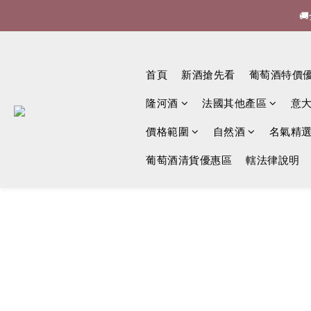


🍷酒
首頁
新酒搶先看
葡萄酒特價

隆河酒
法國其他產區
意
價格範圍
自然酒
名氣精
葡萄酒清貨優惠區
轄法律說明