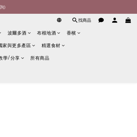
詢)
詢)
宴酒酒商
找商品
波爾多酒
布根地酒
香檳
詢)
國家與更多產區
精選食材
教學/分享
所有商品