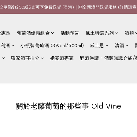
全單滿$1200或6支可享免費送貨 (香港)｜🆕全新澳門送貨服務 (詳情請查
全單滿$1200或6支可享免費送貨 (香港)｜🆕全新澳門送貨服務 (詳情請查
款、優惠經常更新，請時刻追蹤我地😊｜🤵👰Wine Couple 你的最佳婚
優惠區
葡萄酒優惠組合
活動預告
風土特選系列
酒類
全單滿$1200或6支可享免費送貨 (香港)｜🆕全新澳門送貨服務 (詳情請查
大利酒
小瓶裝葡萄酒 (375ml/500ml)
威士忌
清酒
選
獨家酒莊推介
婚宴酒專家
醇酒伴讀 - 酒類知識介紹/
關於老藤葡萄的那些事 Old Vine