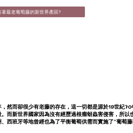
有著最老葡萄藤的新世界產區?
，然而卻很少有老藤的存在，這一切都是源於19世紀7
毀。而新世界國家因為沒有經歷過根瘤蚜蟲害侵害，所以
、西班牙等地曾經也為了平衡葡萄供需而實施了“葡萄藤