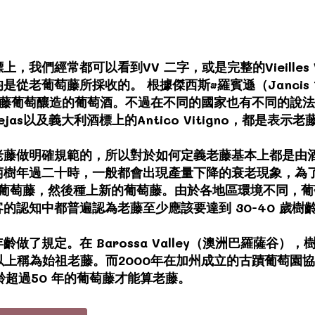
我們經常都可以看到VV 二字，或是完整的Vieilles 
從老葡萄藤所採收的。 根據傑西斯•羅賓遜（Jancis R
老藤葡萄釀造的葡萄酒。不過在不同的國家也有不同的說法，法文中
 Viejas以及義大利酒標上的Antico Vitigno，都是表示
老藤做明確規範的，所以對於如何定義老藤基本上都是由
萄樹年過二十時，一般都會出現產量下降的衰老現象，為
的葡萄藤，然後種上新的葡萄藤。由於各地區環境不同，
的認知中都普遍認為老藤至少應該要達到 30-40 歲樹
了規定。在 Barossa Valley（澳洲巴羅薩谷），
上稱為始祖老藤。而2000年在加州成立的古蹟葡萄園協會（Cali
只有樹齡超過50 年的葡萄藤才能算老藤。