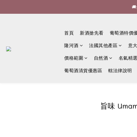


🍷酒
首頁
新酒搶先看
葡萄酒特價

隆河酒
法國其他產區
意
價格範圍
自然酒
名氣精
葡萄酒清貨優惠區
轄法律說明
旨味 Um