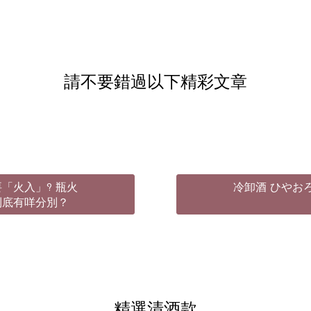
請不要錯過以下精彩文章
「火入」? 瓶火
冷卸酒 ひやお
到底有咩分別？
精選清酒款