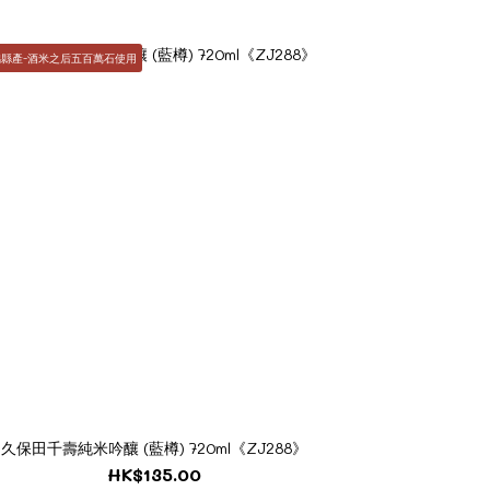
潟縣產-酒米之后五百萬石使用
久保田千壽純米吟釀 (藍樽) 720ml《ZJ288》
HK$135.00