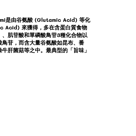
氨酸 (Glutamic Acid) 等化
ic Acid) 來獲得，多在含蛋白質食物
）、肌苷酸和單磷酸鳥苷3種化合物以
酸鳥苷，而含大量谷氨酸如昆布、番
燥牛肝菌菇等之中。最典型的「旨味」