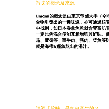
旨味的概念及來源
Umami的概念是由東京帝國大學（今即東
合物引發出的一種味道，亦可通過核苷酸類的肌
中找到，如日本吞拿魚乾就含豐富肌
一定比例混合便能互相增強其鮮味。
茄、蘆筍等；而牛肉、豬肉、柴魚等
就是海帶&鰹魚熬出的湯汁。
清酒「旨味」是如何產生的？