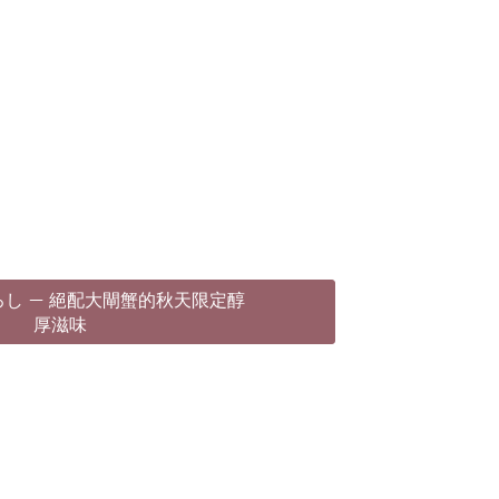
ろし – 絕配大閘蟹的秋天限定醇
厚滋味