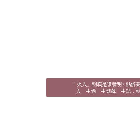
「火入」到底是誰發明? 點解要
入、生酒、生儲藏、生詰，