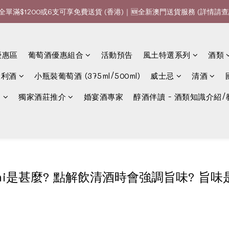
全單滿$1200或6支可享免費送貨 (香港)｜🆕全新澳門送貨服務 (詳情請查
全單滿$1200或6支可享免費送貨 (香港)｜🆕全新澳門送貨服務 (詳情請查
款、優惠經常更新，請時刻追蹤我地😊｜🤵👰Wine Couple 你的最佳婚
優惠區
葡萄酒優惠組合
活動預告
風土特選系列
酒類
全單滿$1200或6支可享免費送貨 (香港)｜🆕全新澳門送貨服務 (詳情請查
大利酒
小瓶裝葡萄酒 (375ml/500ml)
威士忌
清酒
選
獨家酒莊推介
婚宴酒專家
醇酒伴讀 - 酒類知識介紹/
ami是甚麼? 點解飲清酒時會強調旨味? 旨味