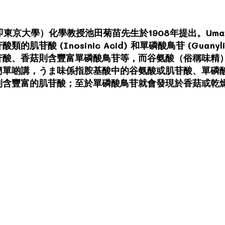
京大學）化學教授池田菊苗先生於1908年提出。Umami是由谷
苷酸 (Inosinic Acid) 和單磷酸鳥苷 (Guanyl
苷酸、香菇則含豐富單磷酸鳥苷等，而谷氨酸（俗稱味精
簡單啲講，うま味係指胺基酸中的谷氨酸或肌苷酸、單磷
則含豐富的肌苷酸；至於單磷酸鳥苷就會發現於香菇或乾