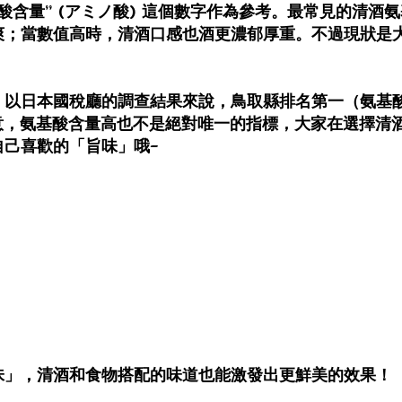
含量” (アミノ酸) 這個數字作為參考。最常見的清酒氨基
爽；當數值高時，清酒口感也酒更濃郁厚重。不過現狀是
以日本國稅廳的調查結果來說，鳥取縣排名第一（氨基酸含
注意，氨基酸含量高也不是絕對唯一的指標，大家在選擇清
己喜歡的「旨味」哦~
味」，清酒和食物搭配的味道也能激發出更鮮美的效果！