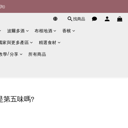
詢)
詢)
找商品
宴酒酒商
波爾多酒
布根地酒
香檳
詢)
國家與更多產區
精選食材
教學/分享
所有商品
是第五味嗎?