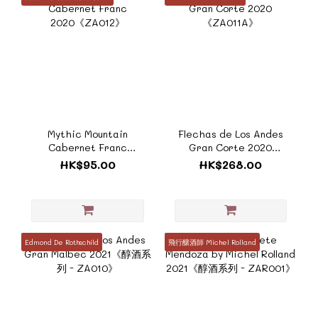
Mythic Mountain
Flechas de Los Andes
Cabernet Franc
Gran Corte 2020
2020《ZA012》
《ZA011A》
HK$95.00
HK$268.00
Edmond De Rothschild
飛行釀酒師 Michel Rolland