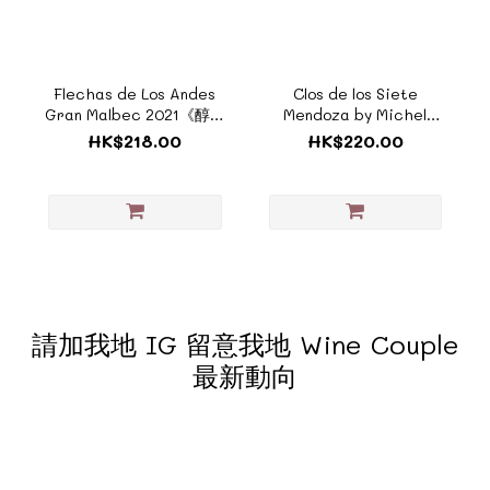
Flechas de Los Andes
Clos de los Siete
Gran Malbec 2021《醇酒
Mendoza by Michel
系列 - ZA010》
Rolland 2021《醇酒系列 -
HK$218.00
HK$220.00
ZAR001》
請加我地 IG 留意我地 Wine Couple
最新動向