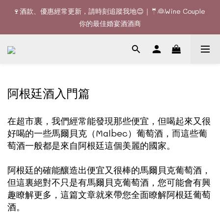
🚚全單滿$1200或6支可享免費送貨 (香港)｜🆕全新澳門送貨服務 
🍷酒款、優惠經常更新，請時刻追蹤我地😊｜🤵👰Wine Couple 
(詳情請查詢)
你的最佳婚宴酒酒商
🚚全單滿$1200或6支可享免費送貨 (香港)｜🆕全新澳門送貨服務 
(詳情請查詢)
阿根廷酒入門篇
在超市裏，我們經常能發現那些便宜，但喝起來又很
好喝的一些馬爾貝克（Malbec）葡萄酒，而這些葡
萄酒一般都是來自阿根廷這個美麗的國家。
阿根廷的確能釀造出便宜又很棒的馬爾貝克葡萄酒，
但這裏絕對不只是有馬爾貝克葡萄酒，您可能會有興
趣瞭解更多，這篇文章就來帶您全面瞭解阿根廷葡萄
酒。