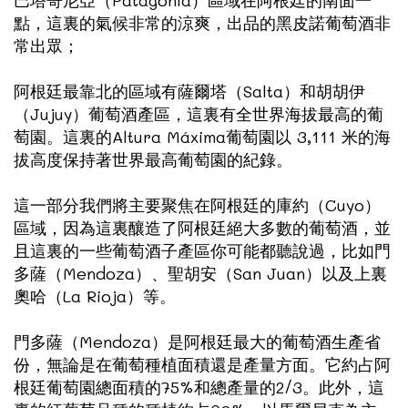
巴塔哥尼亞（Patagonia）區域在阿根廷的南面一
點，這裏的氣候非常的涼爽，出品的黑皮諾葡萄酒非
常出眾；
阿根廷最靠北的區域有薩爾塔（Salta）和胡胡伊
（Jujuy）葡萄酒產區，這裏有全世界海拔最高的葡
萄園。這裏的Altura Máxima葡萄園以 3,111 米的海
拔高度保持著世界最高葡萄園的紀錄。
這一部分我們將主要聚焦在阿根廷的庫約（Cuyo）
區域，因為這裏釀造了阿根廷絕大多數的葡萄酒，並
且這裏的一些葡萄酒子產區你可能都聽說過，比如門
多薩（Mendoza）、聖胡安（San Juan）以及上裏
奧哈（La Rioja）等。
門多薩（Mendoza）是阿根廷最大的葡萄酒生產省
份，無論是在葡萄種植面積還是產量方面。它約占阿
根廷葡萄園總面積的75%和總產量的2/3。此外，這