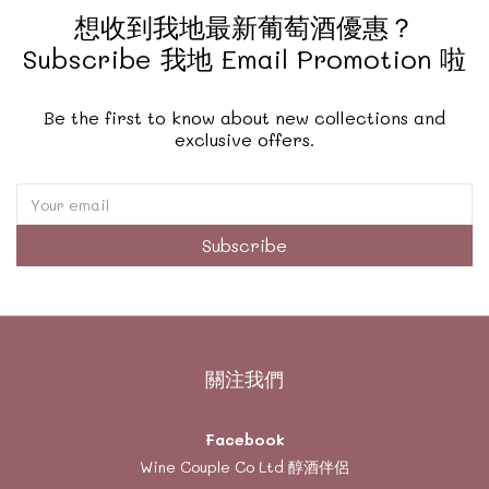
想收到我地最新葡萄酒優惠？
Subscribe 我地 Email Promotion 啦
Be the first to know about new collections and
exclusive offers.
Subscribe
關注我們
Facebook
Wine Couple Co Ltd 醇酒伴侶