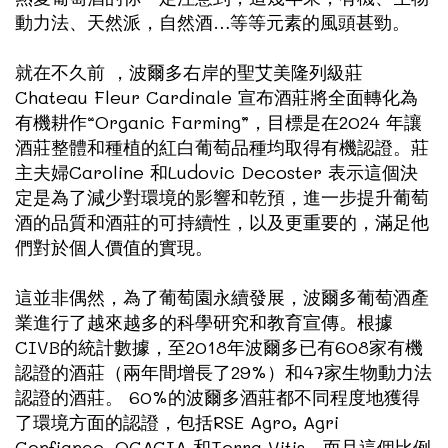
動力法、天然派，自然酒…等等元素的風頭甚勁。
就在不久前 ，波爾多右岸的聖艾美隆列級莊
Chateau Fleur Cardinale 宣布酒莊將全面轉化為
有機耕作“Organic Farming”，目標是在2024 年讓
酒莊整體和種植的紅白葡萄品種均取得有機認證。莊
主夫婦Caroline 和Ludovic Decoster 表示這個決
定是為了減少對環境的影響和乾預，進一步提升葡萄
酒的品質和酒莊的可持續性，以及更重要的，滿足他
們對於個人價值的實現。
這並非偶然，為了葡萄園永續發展，波爾多葡萄酒產
業進行了越來越多的科學研究和教育宣傳。根據
CIVB的統計數據，至2018年波爾多已有608家有機
認證的酒莊（兩年間增長了29%）和47家生物動力法
認證的酒莊。 60%的波爾多酒莊都不同程度地獲得
了環境方面的認證，包括RSE Agro, Agri
Confiance, OCACIA 和Terra Vitis，而且這個比例