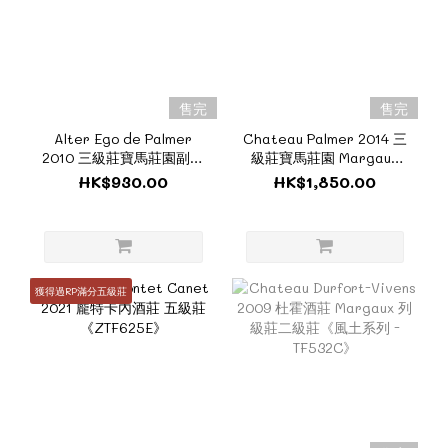
售完
售完
Alter Ego de Palmer
Chateau Palmer 2014 三
2010 三級莊寶馬莊園副牌
級莊寶馬莊園 Margaux
Margaux 《ZTF437》
《風土系列 - TF1117A》
HK$930.00
HK$1,850.00
獲得過RP滿分五級莊