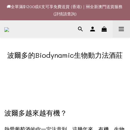
(詳情請查詢)
🚚全單滿$1200或6支可享免費送貨 (香港)｜🆕全新澳門送貨服務 
(詳情請查詢)
🍷酒款、優惠經常更新，請時刻追蹤我地😊｜🤵👰Wine Couple 
你的最佳婚宴酒酒商
🚚全單滿$1200或6支可享免費送貨 (香港)｜🆕全新澳門送貨服務 
(詳情請查詢)
波爾多的Biodynamic生物動力法酒莊
波爾多越來越有機？
熱愛葡萄酒的你一定注意到，這幾年來，有機、生物