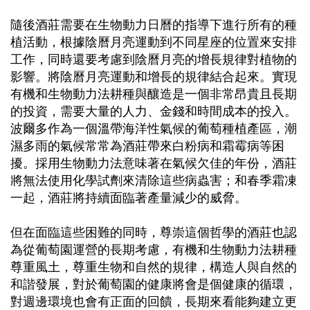
隨後酒莊需要在生物動力日曆的指導下進行所有的種
植活動，根據陰曆月亮運動到不同星座的位置來安排
工作，同時還要考慮到陰曆月亮的增長規律對植物的
影響。將陰曆月亮運動和增長的規律結合起來。實現
有機和生物動力法耕種與釀造是一個非常昂貴且長期
的投資，需要大量的人力、金錢和時間成本的投入。
波爾多作為一個溫帶海洋性氣候的葡萄種植產區，潮
濕多雨的氣候常常為酒莊帶來白粉病和霜霉病等困
擾。採用生物動力法意味著在氣候欠佳的年份，酒莊
將無法使用化學試劑來清除這些病蟲害；和春季霜凍
一起，酒莊將持續面臨著產量減少的威脅。
但在面臨這些困難的同時，尊崇這個哲學的酒莊也認
為從葡萄園運營的長期考慮，有機和生物動力法耕種
尊重風土，尊重生物和自然的規律，構造人與自然的
和諧發展，對於葡萄園的健康將會是個健康的循環，
對週邊環境也會有正面的回饋，長期來看能夠建立更