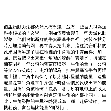
但生物動力法都依然具有爭議，並有一些被人視為無
科學根據的「玄學」，例如酒農會製作一些天然化肥
製劑，他們會把新鮮的牛糞塞進牛角裡，然後在秋分
時期埋進葡萄園，再在春天挖出來。這種混合肥料的
效果因為添加了埋在地裡的牛角裡的牛糞而得到加
強。接著把挖出來後牛角裡的發酵牛糞加水，噴灑在
葡萄園裡，每公頃的葡萄藤噴灑一牛角的量（一公頃
等於2.47英畝）。史坦納認為，把牛糞塞進牛角再埋
進土裡，牛角中就保存了以太體和星體的能量，這些
能量是當牛角還在牛身體上時會習慣於反映出來的能
量。因為牛角被地球「包裹」著，所有地球上的以太
體和星體的能量會照射進這個牛角的內部小洞裡。由
此，牛角發酵的牛糞被轉變成為一種「超級濃縮、生
機勃勃、富含無比能量的肥料」。