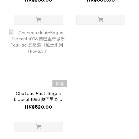
FH139》
系列 - TF543B 》
售完
Chateau Haut-Bages
Liberal 1998 奧巴里奇城
堡 Pauillac 五級莊《風土
HK$520.00
系列 - TF543A 》