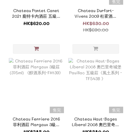
售完
Chateau Pontet Canet
Chateau Durfort-
2021 龐特卡內酒莊 五級莊
Vivens 2009 杜霍酒莊
《ZTF625E》
Margaux 列級莊二級莊
HK$620.00
HK$630.00
《風土系列 - TF532C》
HK$690.00
售完
售完
Chateau Ferriere 2016
Chateau Haut-Bages
菲利酒莊 Margaux 3級莊
Liberal 2008 奧巴里奇城
(375ml) 《醇酒系列-
堡 Pauillac 五級莊《風土
HK$285.00
HK$380.00