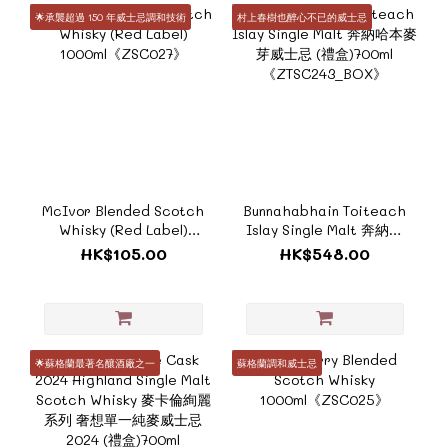
🌟承襲超過 150 年威士忌調和技術
村上春樹也醉心不已的威士忌
McIvor Blended Scotch
Bunnahabhain Toiteach
Whisky (Red Label)
Islay Single Malt 奔納哈
1000ml《ZSC027》
本麥芽威士忌 (禮盒)700ml
HK$105.00
HK$548.00
《ZTSC243_BOX》
🌟蘇格蘭最著名釀酒廠之一
蘇格蘭調和威士忌