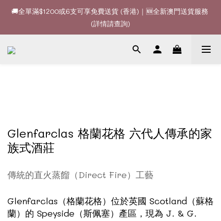
(詳情請查詢)
🚚全單滿$1200或6支可享免費送貨 (香港)｜🆕全新澳門送貨服務 
(詳情請查詢)
🍷酒款、優惠經常更新，請時刻追蹤我地😊｜🤵👰Wine Couple 
你的最佳婚宴酒酒商
🚚全單滿$1200或6支可享免費送貨 (香港)｜🆕全新澳門送貨服務 
(詳情請查詢)
Glenfarclas 格蘭花格 六代人傳承的家
族式酒莊
傳統的直火蒸餾（Direct Fire）工藝
Glenfarclas（格蘭花格）位於英國 Scotland（蘇格
蘭）的 Speyside（斯佩塞）產區，現為 J. & G.