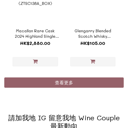
Macallan Rare Cask
Glengarry Blended
2024 Highland Single
Scotch Whisky
Malt Scotch Whisky 麥
1000ml《ZSC025》
HK$2,880.00
HK$105.00
卡倫絢麗系列 奢想單一純
麥威士忌 2024 (禮
盒)700ml
《ZTSC138A_BOX》
查看更多
請加我地 IG 留意我地 Wine Couple
最新動向