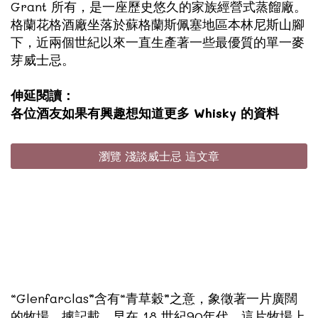
Grant 所有，是一座歷史悠久的家族經營式蒸餾廠。
格蘭花格酒廠坐落於蘇格蘭斯佩塞地區本林尼斯山腳
下，近兩個世紀以來一直生產著一些最優質的單一麥
芽威士忌。
伸延閱讀：
各位酒友如果有興趣想知道更多 Whisky 的資料
瀏覽 淺談威士忌 這文章
“Glenfarclas”含有“青草穀”之意，象徵著一片廣闊
的牧場。據記載，早在 18 世紀90年代，這片牧場上