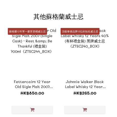
其他蘇格蘭威士忌
蘇格蘭12年單一麥芽原桶威士忌
頂級奢侈品牌13位的知名威士忌
Fettercairn 12 Year
Johnnie Walker Black
Old Sigle Malt 2007
Label Whisky 12 Years
(Single Cask) - Rest &
40% (有杯禮盒裝) 黑牌威
HK$850.00
HK$265.00
Be Thankful (禮盒裝)
士忌《ZTSC240_BOX》
700ml《ZTSC244_BOX》