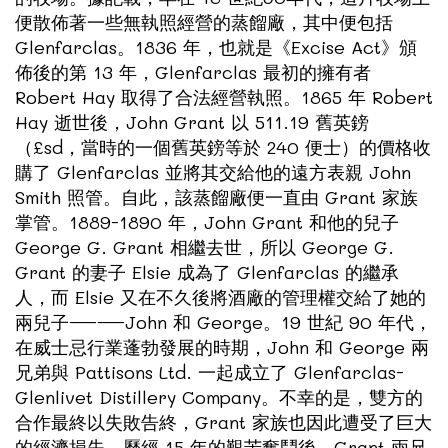
便散佈著一些無執照經營的蒸餾廠，其中便包括
Glenfarclas。1836 年，也就是《Excise Act》頒
佈後的第 13 年，Glenfarclas 最初的擁有者
Robert Hay 取得了合法經營執照。1865 年 Robert
Hay 逝世後，John Grant 以 511.19 舊英鎊
（£sd，當時的一個舊英鎊等於 240 便士）的價格收
購了 Glenfarclas 並將其交給他的遠方表親 John
Smith 照管。自此，該蒸餾廠便一直由 Grant 家族
掌管。1889-1890 年，John Grant 和他的兒子
George G. Grant 相繼去世，所以 George G.
Grant 的妻子 Elsie 成為了 Glenfarclas 的繼承
人，而 Elsie 又在不久後將酒廠的管理權交給了她的
兩兒子——John 和 George。19 世紀 90 年代，
在威士忌行業蓬勃發展的時期，John 和 George 兩
兄弟與 Pattisons Ltd. 一起成立了 Glenfarclas-
Glenlivet Distillery Company。不幸的是，雙方的
合作最終以失敗告終，Grant 家族也因此遭受了巨大
的經濟損失。歷經 15 年的艱苦奮鬥後，Grant 兩兄