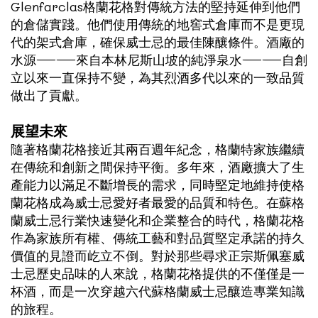
Glenfarclas格蘭花格對傳統方法的堅持延伸到他們
的倉儲實踐。他們使用傳統的地窖式倉庫而不是更現
代的架式倉庫，確保威士忌的最佳陳釀條件。酒廠的
水源——來自本林尼斯山坡的純淨泉水——自創
立以來一直保持不變，為其烈酒多代以來的一致品質
做出了貢獻。
展望未來
隨著格蘭花格接近其兩百週年紀念，格蘭特家族繼續
在傳統和創新之間保持平衡。多年來，酒廠擴大了生
產能力以滿足不斷增長的需求，同時堅定地維持使格
蘭花格成為威士忌愛好者最愛的品質和特色。在蘇格
蘭威士忌行業快速變化和企業整合的時代，格蘭花格
作為家族所有權、傳統工藝和對品質堅定承諾的持久
價值的見證而屹立不倒。對於那些尋求正宗斯佩塞威
士忌歷史品味的人來說，格蘭花格提供的不僅僅是一
杯酒，而是一次穿越六代蘇格蘭威士忌釀造專業知識
的旅程。