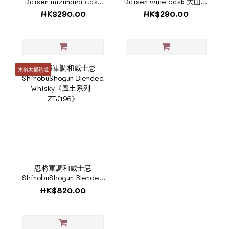
Daisen mizunara cask
Daisen wine cask 大山紅
大山水楢桶威士忌《風土
酒桶威士忌《風土系酒款 -
HK$290.00
HK$290.00
系酒款 - ZTJ204》
ZTJ198》
水楢木桶熟成
忍將軍調和威士忌
ShinobuShogun Blended
Whisky《風土系列 -
HK$820.00
ZTJ196》