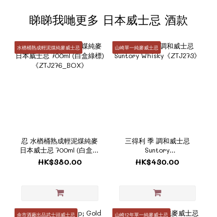
睇睇我哋更多 日本威士忌 酒款
水楢桶熟成輕泥煤純麥威士忌
山崎單一純麥威士忌
忍 水楢桶熟成輕泥煤純麥
三得利 季 調和威士忌
日本威士忌 700ml (白盒綠
Suntory
標) 《ZTJ276_BOX》
Whisky《ZTJ273》
HK$380.00
HK$430.00
余市酒廠出品武士頭威士忌
山崎12年單一純麥威士忌