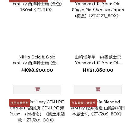
Nikka Gold & Gold
山崎12年單一純麥威士忌
Whisky 西洋騎士頭 (金色)
Yamazaki 12 Year Old
760ml《ZTJ119》
Single Malt Whisky
HK$3,300.00
HK$1,650.00
Japan (禮盒)
《ZTJ227_BOX》
使用海產原料
鳥取縣最古老酒造