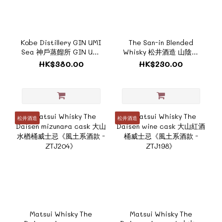
Kobe Distillery GIN UMI
The San-in Blended
Sea 神戶蒸餾所 GIN UMI
Whisky 松井酒造 山陰調
海 700ml （附禮盒）《風
和日本威士忌
HK$380.00
HK$230.00
土系酒款 -
《ZTJ203_BOX》
ZTJ201_BOX》
松井酒造
松井酒造
Matsui Whisky The
Matsui Whisky The