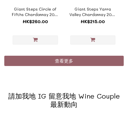
Giant Steps Circle of
Giant Steps Yarra
Fifths Chardonnay 2024
Valley Chardonnay 2024
《ZAU065》
《ZAU064》
HK$260.00
HK$215.00
查看更多
請加我地 IG 留意我地 Wine Couple
最新動向