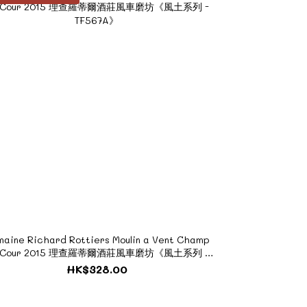
aine Richard Rottiers Moulin a Vent Champ
 Cour 2015 理查羅蒂爾酒莊風車磨坊《風土系列 -
TF567A》
HK$328.00