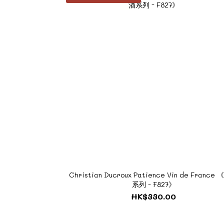
Christian Ducroux Patience Vin de France
系列 - F827》
HK$330.00