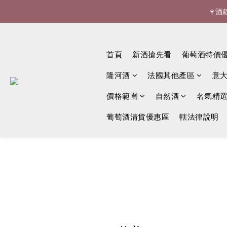
🍷酒


首頁
新酒搶先看
葡萄酒特價
隆河酒
法國其他產區
意
價格範圍
自然酒
名氣精
葡萄酒清貨優惠區
轄法律說明