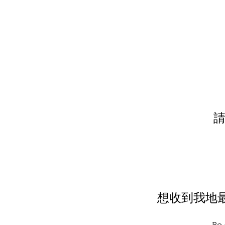
請
想收到我地最新葡
Be 