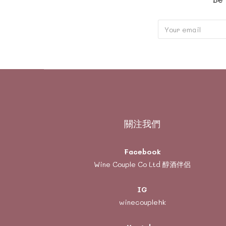
關注我們
Facebook
Wine Couple Co Ltd 醇酒伴侶
IG
winecouplehk