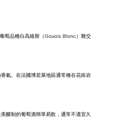
萄品種白高維斯（Gouais Blanc）雜交
的香氣。在法國博若萊地區通常種在花崗岩
佳美釀制的葡萄酒簡單易飲，通常不適宜久