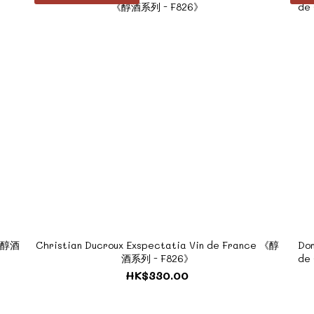
 《醇酒
Christian Ducroux Exspectatia Vin de France 《醇
Dom
酒系列 - F826》
de
HK$330.00