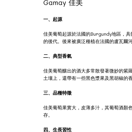
Gamay 佳美
一、起源
佳美葡萄起源於法國的Burgundy地區，具體
的後代。後來被廣泛種植在法國的盧瓦爾
二、典型香氣
佳美葡萄釀出的酒大多常散發著微妙的紫
土壤上，還帶有一些黑色漿果及黑胡椒的
三、品種特徵
佳美葡萄果實大，皮薄多汁，其葡萄酒顏
存。
四、生長習性