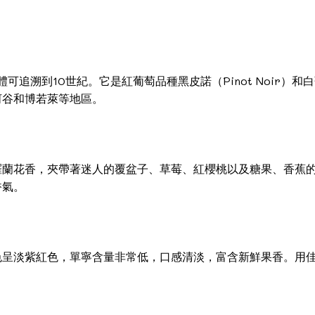
可追溯到10世紀。它是紅葡萄品種黑皮諾（Pinot Noir）和白葡
河谷和博若萊等地區。
羅蘭花香，夾帶著迷人的覆盆子、草莓、紅櫻桃以及糖果、香蕉
香氣。
色呈淡紫紅色，單寧含量非常低，口感清淡，富含新鮮果香。用