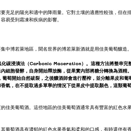
需要充足的陽光和適中的降雨量。它對土壤的適應性較強，但在
，容易受到霜凍和疾病的影響。
要集中博若萊地區，聞名世界的博若萊新酒就是用佳美葡萄釀造
浸漬法（Carbonic Maceration）。這種方法將整
果內細胞發酵，自身開始釋放酶，從果實內部將糖分轉換為酒精
後，葡萄開始自然破裂，之後釀酒師會進行壓榨，並分離果皮和葡
和香氣，在不提取過多單寧的情況下從果皮中提取顏色，這類葡
質的佳美葡萄酒。這些地區的佳美葡萄酒通常具有豐富的紅色水
，其葡萄酒具有濃郁的紅色水果香氣和柔和的口感，有時還伴有