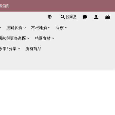
宴酒酒商
詢)
找商品
詢)
波爾多酒
布根地酒
香檳
國家與更多產區
精選食材
教學/分享
所有商品