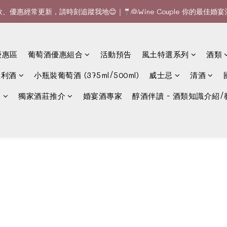
款、優惠經常更新，請時刻追蹤我地😊｜🤵👰Wine Couple 你的最佳婚
全單滿$1200或6支可享免費送貨 (香港)｜🆕全新澳門送貨服務 (詳情請查
全單滿$1200或6支可享免費送貨 (香港)｜🆕全新澳門送貨服務 (詳情請查
優惠區
葡萄酒優惠組合
活動預告
風土特選系列
酒類
大利酒
小瓶裝葡萄酒 (375ml/500ml)
威士忌
清酒
選
獨家酒莊推介
婚宴酒專家
醇酒伴讀 - 酒類知識介紹/