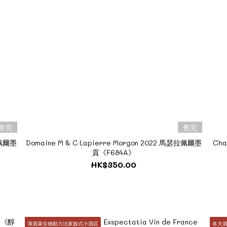
售完
售完
拉佩爾墨
Domaine M & C Lapierre Morgon 2022 馬瑟拉佩爾墨
Cha
貢《F684A》
HK$350.00
薄酒萊生物動力法家族式小酒莊
各大