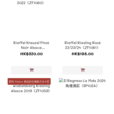
Rieffel Kreuzel Pinot
Rieffel Riesling Rock
Noir Alsace
22/23/24《ZF1061》
2022《ZF1060》
HK$320.00
HK$198.00
新到 Alsace 精品的生物動力法小莊