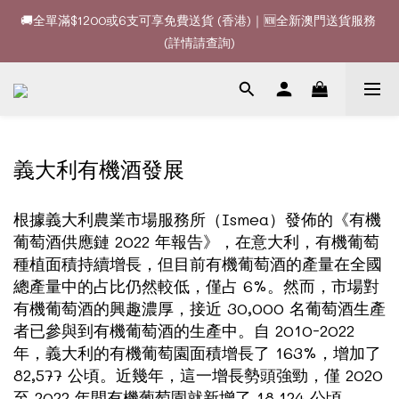
🚚全單滿$1200或6支可享免費送貨 (香港)｜🆕全新澳門送貨服務 
🚚全單滿$1200或6支可享免費送貨 (香港)｜🆕全新澳門送貨服務 
(詳情請查詢)
(詳情請查詢)
🍷酒款、優惠經常更新，請時刻追蹤我地😊｜🤵👰Wine Couple 
你的最佳婚宴酒酒商
🚚全單滿$1200或6支可享免費送貨 (香港)｜🆕全新澳門送貨服務 
義大利有機酒發展
(詳情請查詢)
根據義大利農業市場服務所（Ismea）發佈的《有機
葡萄酒供應鏈 2022 年報告》，在意大利，有機葡萄
種植面積持續增長，但目前有機葡萄酒的產量在全國
總產量中的占比仍然較低，僅占 6%。然而，市場對
有機葡萄酒的興趣濃厚，接近 30,000 名葡萄酒生產
者已參與到有機葡萄酒的生產中。自 2010-2022
年，義大利的有機葡萄園面積增長了 163%，增加了
82,577 公頃。近幾年，這一增長勢頭強勁，僅 2020
至 2022 年間有機葡萄園就新增了 18,124 公頃。