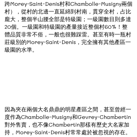
跨Morey-Saint-Denis村和Chambolle-Musigny兩個
村），從村的北邊一直延綿到村南，貫穿全村，占比
龐大，整個半山腰全部是特級園；一級園數目則多達
20個。一級園和特級園的產量接近整個村60%！整
體品質非常不俗，一般也很難踩雷。甚至有時一瓶村
莊級別的Morey-Saint-Denis，完全擁有其他產區一
級園的水準。
因為夾在兩個大名鼎鼎的明星產區之間，甚至曾經一
度作為Chambolle-Musigny和Gevrey-Chambertin
對外售賣，也不像Chambertin那樣有歷史大名家加
持，Morey-Saint-Denis村常常處於被忽視的存在。