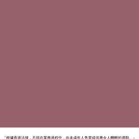
『根據香港法律，不得在業務過程中，向未成年人售賣或供應令人醺醉的酒類。』