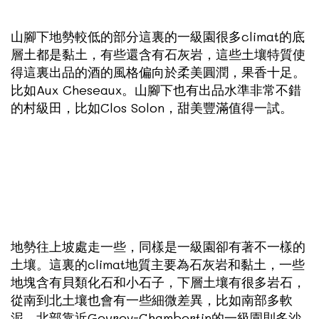
山腳下地勢較低的部分這裏的一級園很多climat的底
層土都是黏土，有些還含有石灰岩，這些土壤特質使
得這裏出品的酒的風格偏向於柔美圓潤，果香十足。
比如Aux Cheseaux。山腳下也有出品水準非常不錯
的村級田，比如Clos Solon，甜美豐滿值得一試。
地勢往上坡處走一些，同樣是一級園卻有著不一樣的
土壤。這裏的climat地質主要為石灰岩和黏土，一些
地塊含有貝類化石和小石子，下層土壤有很多岩石，
從南到北土壤也會有一些細微差異，比如南部多軟
泥，北部靠近Gevrey-Chambertin的一級園則多沙