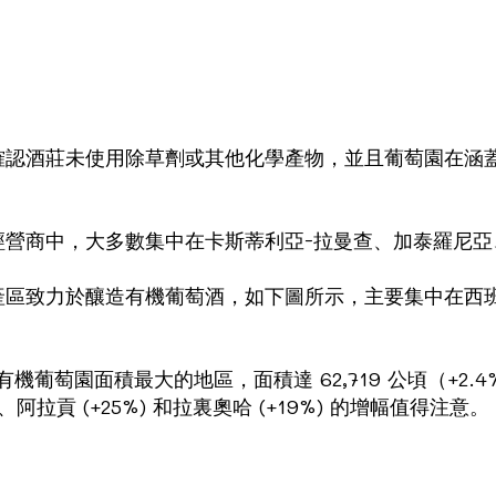
確認酒莊未使用除草劑或其他化學產物，並且葡萄園在涵
萄酒經營商中，大多數集中在卡斯蒂利亞-拉曼查、加泰羅
產區致力於釀造有機葡萄酒，如下圖所示，主要集中在西
葡萄園面積最大的地區，面積達 62,719 公頃（+2.4
%)、阿拉貢 (+25%) 和拉裏奧哈 (+19%) 的增幅值得注意。