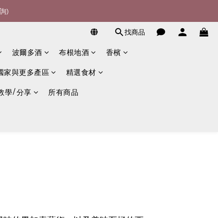
詢)
詢)
找商品
宴酒酒商
波爾多酒
布根地酒
香檳
詢)
國家與更多產區
精選食材
教學/分享
所有商品