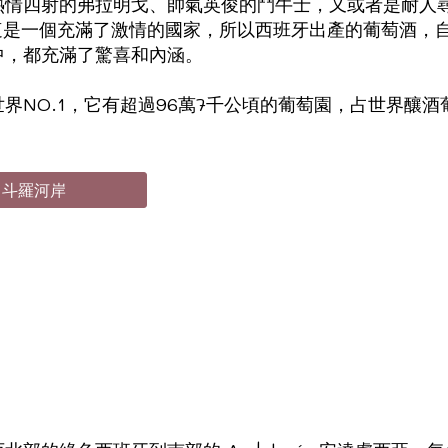
熱情四射的弗拉明戈、帥氣英俊的鬥牛士，又或者是耐人
。這是一個充滿了激情的國家，所以西班牙出產的葡萄酒，
中，都充滿了驚喜和內涵。
NO.1，它有超過96萬7千公頃的葡萄園，占世界釀酒葡
o 斗羅河岸