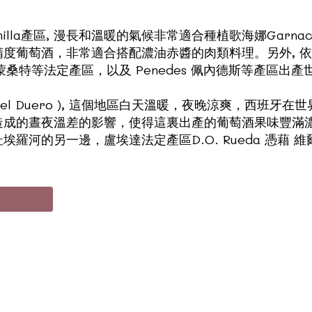
la產區, 漫長和溫暖的氣候非常適合種植歌海娜Garnach
度葡萄酒，非常適合搭配濃油赤醬的肉類料理。另外, 依
sant 蒙桑特等法定產區，以及 Penedes 佩內德斯等產區出
era del Duero ), 這個地區白天溫暖，夜晚涼爽，西
造成的晝夜溫差的影響，使得這裏出產的葡萄酒果味豐滿濃
河的另一邊，盧埃達法定產區D.O. Rueda 憑藉 維爾