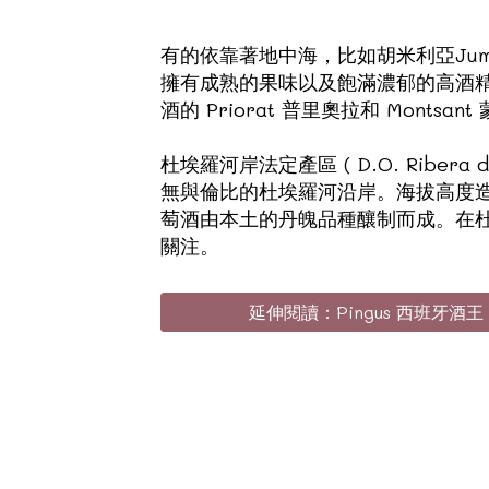
有的依靠著地中海，比如胡米利亞Jumil
擁有成熟的果味以及飽滿濃郁的高酒精
酒的 Priorat 普里奧拉和 Mont
杜埃羅河岸法定產區 ( D.O. Rib
無與倫比的杜埃羅河沿岸。海拔高度
萄酒由本土的丹魄品種釀制而成。在杜埃羅
關注。
延伸閱讀：Pingus 西班牙酒王