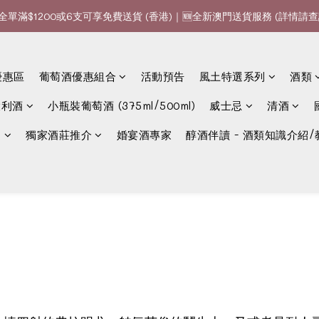
全單滿$1200或6支可享免費送貨 (香港)｜🆕全新澳門送貨服務 (詳情請查
全單滿$1200或6支可享免費送貨 (香港)｜🆕全新澳門送貨服務 (詳情請查
款、優惠經常更新，請時刻追蹤我地😊｜🤵👰Wine Couple 你的最佳婚
優惠區
葡萄酒優惠組合
活動預告
風土特選系列
酒類
全單滿$1200或6支可享免費送貨 (香港)｜🆕全新澳門送貨服務 (詳情請查
大利酒
小瓶裝葡萄酒 (375ml/500ml)
威士忌
清酒
選
獨家酒莊推介
婚宴酒專家
醇酒伴讀 - 酒類知識介紹/