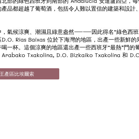
部的綠色西班牙到南部的 Andalucía 安達盧西亞
的產品都超越了葡萄酒，包括令人難以置信的建築和設計
中，氣候涼爽、潮濕且綠意盎然——因此得名“綠色西班
O. Rias Baixas 位於下海灣的地區，出產一些
一杯。這個涼爽的地區還出產一些西班牙“最熱”門的葡萄酒
bako Txakolina, D.O. Bizkaiko Txakolina 和 D.
酒王產區比埃爾索