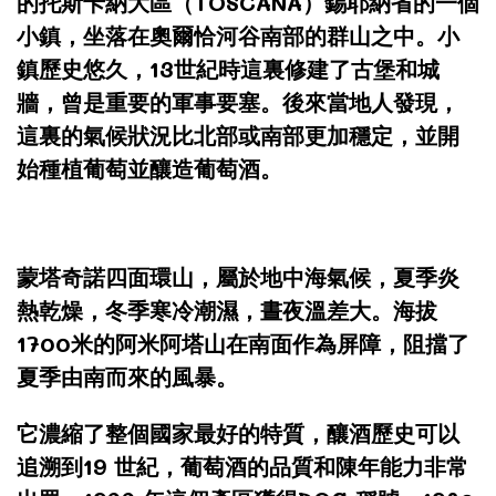
的托斯卡納大區（TOSCANA）錫耶納省的一個
小鎮，坐落在奧爾恰河谷南部的群山之中。小
鎮歷史悠久，13世紀時這裏修建了古堡和城
牆，曾是重要的軍事要塞。後來當地人發現，
這裏的氣候狀況比北部或南部更加穩定，並開
始種植葡萄並釀造葡萄酒。
蒙塔奇諾四面環山，屬於地中海氣候，夏季炎
熱乾燥，冬季寒冷潮濕，晝夜溫差大。海拔
1700米的阿米阿塔山在南面作為屏障，阻擋了
夏季由南而來的風暴。
它濃縮了整個國家最好的特質，釀酒歷史可以
追溯到19 世紀，葡萄酒的品質和陳年能力非常