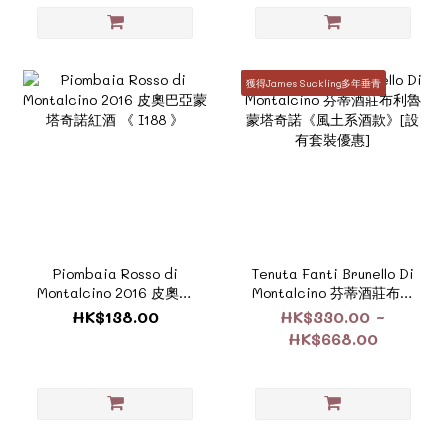
獲得James Suckling多年垂青
Piombaia Rosso di
Tenuta Fanti Brunello Di
Montalcino 2016 皮奧巴
Montalcino 芬蒂酒莊布利
亞蒙塔奇諾紅酒 《 I188
魯蒙塔奇諾《風土系酒
HK$138.00
HK$330.00 ~
》
款》[設有套裝優惠]
HK$668.00