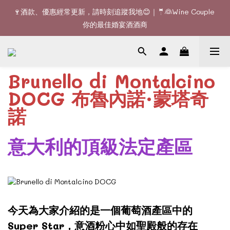
🚚全單滿$1200或6支可享免費送貨 (香港)｜🆕全新澳門送貨服務 
🍷酒款、優惠經常更新，請時刻追蹤我地😊｜🤵👰Wine Couple 
(詳情請查詢)
你的最佳婚宴酒酒商
🚚全單滿$1200或6支可享免費送貨 (香港)｜🆕全新澳門送貨服務 
(詳情請查詢)
Brunello di Montalcino
DOCG 布魯內諾·蒙塔奇
諾
意大利的頂級法定產區
今天為大家介紹的是一個葡萄酒產區中的
Super Star，意酒粉心中如聖殿般的存在