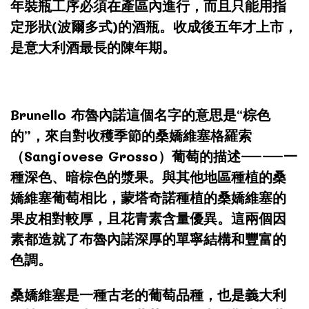
年裝瓶工序必須在產區內進行，而且只能用指
定形狀(波爾多式)的酒瓶。收成後五年才上市，
是意大利酒最長的陳年期。
Brunello 布魯內諾這個名字的意思是“棕色
的”，來自對收穫季節的桑嬌維塞格羅索
（Sangiovese Grosso）葡萄的描述——一
種深色、暗棕色的漿果。與其他地區種植的桑
嬌維塞葡萄相比，蒙塔奇諾種植的桑嬌維塞的
果皮相對較厚，且花青素含量優異。這兩個因
素都造就了布魯內諾深厚的單寧結構和豐富的
色調。
桑嬌維塞是一種古老的葡萄品種，也是義大利