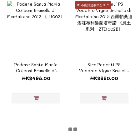
🌟 不能錯過的高分BdM
Podere Santa Maria
Siro Pacenti PS
Colleoni Brunello di
Vecchie Vigne Brunello
Montalcino 2012 《
di Montalcino 2013 西羅
HK$498.00
HK$660.00
TI002》
帕桑迪酒莊布利魯蒙塔奇
諾 《風土系列 -
ZTI1002B》