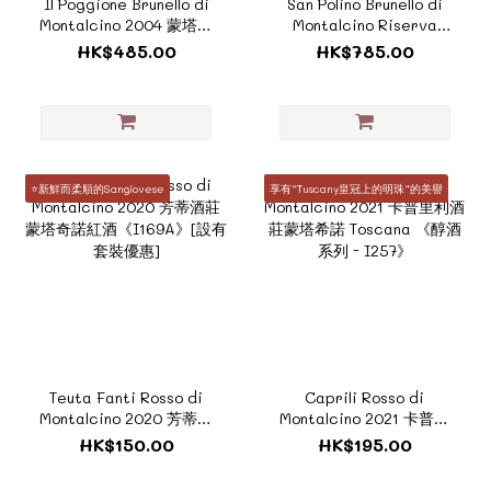
Il Poggione Brunello di
San Polino Brunello di
Montalcino 2004 蒙塔奇
Montalcino Riserva
諾寶杰尼酒莊
2012《ZTI033》
HK$485.00
HK$785.00
《ZTI694B》
⭐新鮮而柔順的Sangiovese
享有“Tuscany皇冠上的明珠”的美譽
Teuta Fanti Rosso di
Caprili Rosso di
Montalcino 2020 芳蒂酒
Montalcino 2021 卡普里
莊蒙塔奇諾紅酒
利酒莊蒙塔希諾 Toscana
HK$150.00
HK$195.00
《I169A》[設有套裝優惠]
《醇酒系列 - I257》