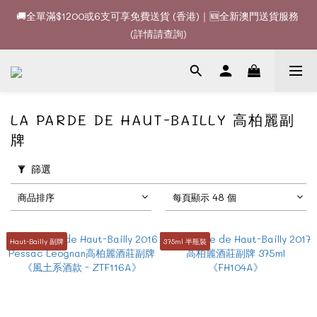
🚚全單滿$1200或6支可享免費送貨 (香港)｜🆕全新澳門送貨服務 
🚚全單滿$1200或6支可享免費送貨 (香港)｜🆕全新澳門送貨服務 
(詳情請查詢)
(詳情請查詢)
🍷酒款、優惠經常更新，請時刻追蹤我地😊｜🤵👰Wine Couple 
你的最佳婚宴酒酒商
🚚全單滿$1200或6支可享免費送貨 (香港)｜🆕全新澳門送貨服務 
LA PARDE DE HAUT-BAILLY 高柏麗副
(詳情請查詢)
牌
篩選
商品排序
每頁顯示 48 個
Haut-Bailly 副牌
375ml 半瓶裝