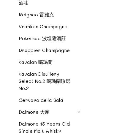
酒莊
Reignac 雷雅克
Vranken Champagne
Potensac 波坦薩酒莊
Drappier Champagne
Kavalan 噶瑪蘭
Kavalan Distillery
Select No.2 噶瑪蘭珍選
No.2
Cervaro della Sala
Dalmore 大摩
Dalmore 15 Years Old
Single Malt Whisky