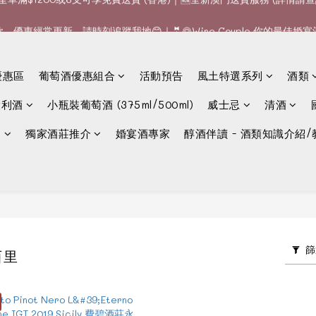
款、優惠經常更新，請時刻追蹤我地😊｜🤵👰Wine Couple 你的最佳婚
全單滿$1200或6支可享免費送貨 (香港)｜🆕全新澳門送貨服務 (詳情請查
全單滿$1200或6支可享免費送貨 (香港)｜🆕全新澳門送貨服務 (詳情請查
優惠區
葡萄酒優惠組合
活動預告
風土特選系列
酒類
大利酒
小瓶裝葡萄酒 (375ml/500ml)
威士忌
清酒
選
獨家酒莊推介
婚宴酒專家
醇酒伴讀 - 酒類知識介紹/
篩
西里