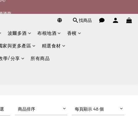
宴酒酒商
詢)
找商品
詢)
波爾多酒
布根地酒
香檳
國家與更多產區
精選食材
教學/分享
所有商品
選
商品排序
每頁顯示 48 個