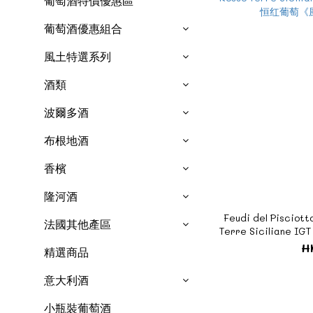
葡萄酒特價優惠區
葡萄酒優惠組合
風土特選系列
酒類
波爾多酒
布根地酒
香檳
隆河酒
Feudi del Pisciott
法國其他產區
Terre Siciliane 
萄《風土系
H
精選商品
意大利酒
小瓶裝葡萄酒