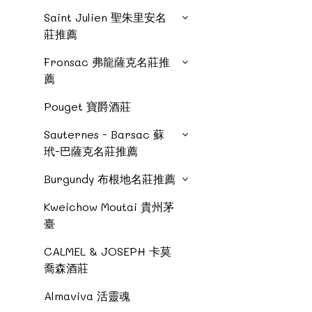
Saint Julien 聖朱里安名
莊推薦
Fronsac 弗龍薩克名莊推
薦
Pouget 寶爵酒莊
Sauternes - Barsac 蘇
玳-巴薩克名莊推薦
Burgundy 布根地名莊推薦
Kweichow Moutai 貴州茅
臺
CALMEL & JOSEPH 卡莫
喬森酒莊
Almaviva 活靈魂