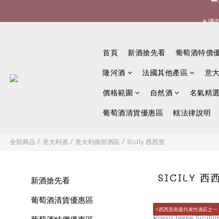
🍷酒


首頁
新酒搶先看
葡萄酒特價
隆河酒
法國其他產區
意
價格範圍
自然酒
名氣精
葡萄酒清貨優惠區
轄法律說明
全部商品
/
意大利酒
/
意大利南部酒區
/
Sicily 西西里
SICILY 西
新酒搶先看
葡萄酒清貨優惠區
⭐️西西里島最代表性酒莊之一