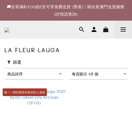
🚚全單滿$1200或6支可享免費送貨 (香港)｜🆕全新澳門送貨服務 
🚚全單滿$1200或6支可享免費送貨 (香港)｜🆕全新澳門送貨服務 
(詳情請查詢)
(詳情請查詢)
🍷酒款、優惠經常更新，請時刻追蹤我地😊｜🤵👰Wine Couple 
你的最佳婚宴酒酒商
🚚全單滿$1200或6支可享免費送貨 (香港)｜🆕全新澳門送貨服務 
LA FLEUR LAUGA
(詳情請查詢)
篩選
商品排序
每頁顯示 48 個
唯一一間在聖朱利安的匠人酒莊