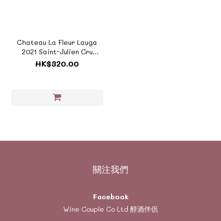
Chateau La Fleur Lauga
2021 Saint-Julien Cru
Artisan 《TF177》
HK$320.00
關注我們
Facebook
Wine Couple Co Ltd 醇酒伴侶