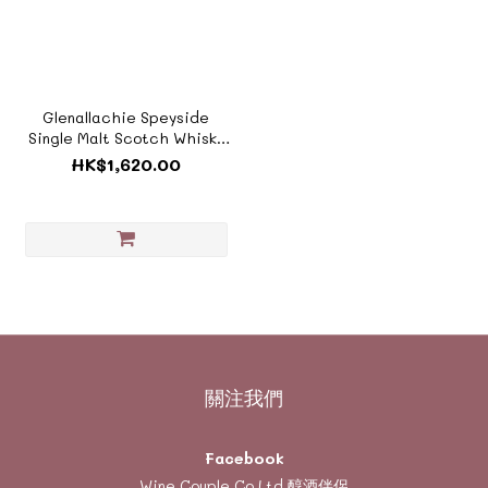
Glenallachie Speyside
Single Malt Scotch Whisky
2008 Virgin Oak Barrel (舊
HK$1,620.00
版)《ZTSC023B_BOX》
關注我們
Facebook
Wine Couple Co Ltd 醇酒伴侶