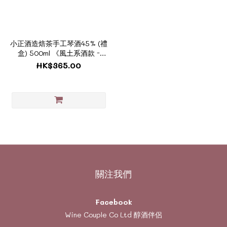
小正酒造焙茶手工琴酒45% (禮
盒) 500ml 《風土系酒款 -
TJ072_BOX》
HK$365.00
關注我們
Facebook
Wine Couple Co Ltd 醇酒伴侶