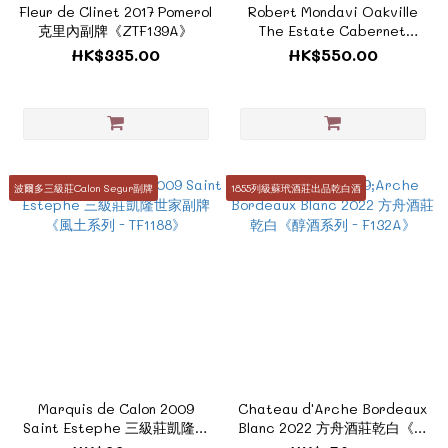
Fleur de Clinet 2017 Pomerol
Robert Mondavi Oakville
克里內副牌《ZTF139A》
The Estate Cabernet
Sauvignon
HK$335.00
HK$550.00
2021《ZTUS015A》
波爾多三級莊Calon Segur副牌
1855列級蘇玳酒莊出品乾白酒
Marquis de Calon 2009
Chateau d'Arche Bordeaux
Saint Estephe 三級莊凱隆世
Blanc 2022 方舟酒莊乾白《醇
家副牌 《風土系列 - TF1188》
酒系列 - F132A》