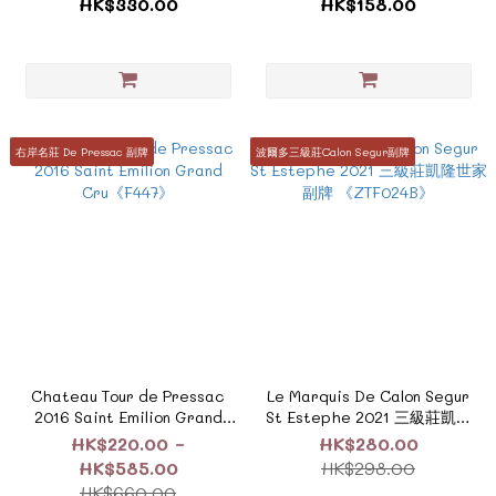
HK$330.00
HK$158.00
右岸名莊 De Pressac 副牌
波爾多三級莊Calon Segur副牌
Chateau Tour de Pressac
Le Marquis De Calon Segur
2016 Saint Emilion Grand
St Estephe 2021 三級莊凱隆
Cru《F447》
世家副牌 《ZTF024B》
HK$220.00 ~
HK$280.00
HK$585.00
HK$298.00
HK$660.00