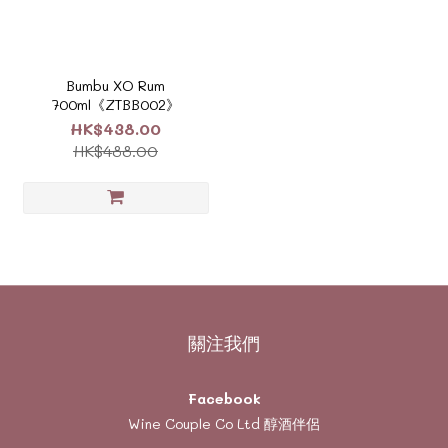
Bumbu XO Rum
700ml《ZTBB002》
HK$438.00
HK$488.00
關注我們
Facebook
Wine Couple Co Ltd 醇酒伴侶