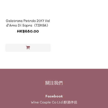
Galatrona Petrolo 2017 Val
d’Arno Di Sopra《TI919A》
HK$680.00
關注我們
Facebook
Wine Couple Co Ltd 醇酒伴侶