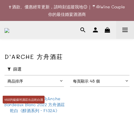
🚚全單滿$1200或6支可享免費送貨 (香港)｜🆕全新澳門送貨服務 
🍷酒款、優惠經常更新，請時刻追蹤我地😊｜🤵👰Wine Couple 
(詳情請查詢)
你的最佳婚宴酒酒商
🚚全單滿$1200或6支可享免費送貨 (香港)｜🆕全新澳門送貨服務 
(詳情請查詢)
D'ARCHE 方舟酒莊
篩選
商品排序
每頁顯示 48 個
1855列級蘇玳酒莊出品乾白酒