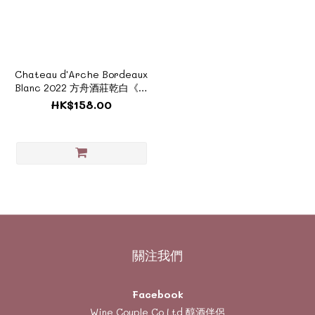
Chateau d'Arche Bordeaux
Blanc 2022 方舟酒莊乾白《醇
酒系列 - F132A》
HK$158.00
關注我們
Facebook
Wine Couple Co Ltd 醇酒伴侶