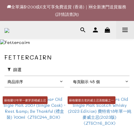
🚚全單滿$1200或6支可享免費送貨 (香港)｜🆕全新澳門送貨服務 
🚚全單滿$1200或6支可享免費送貨 (香港)｜🆕全新澳門送貨服務 
(詳情請查詢)
(詳情請查詢)
🍷酒款、優惠經常更新，請時刻追蹤我地😊｜🤵👰Wine Couple 
你的最佳婚宴酒酒商
🚚全單滿$1200或6支可享免費送貨 (香港)｜🆕全新澳門送貨服務 
FETTERCAIRN
(詳情請查詢)
篩選
商品排序
每頁顯示 48 個
蘇格蘭12年單一麥芽原桶威士忌
蘇格蘭最古老的威士忌蒸餾廠之一