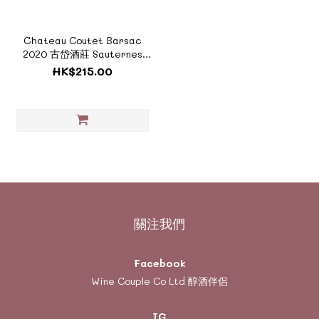
Chateau Coutet Barsac
2020 古岱酒莊 Sauternes
(375ml)《醇酒系列 - FH116B》
HK$215.00
關注我們
Facebook
Wine Couple Co Ltd 醇酒伴侶
IG