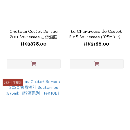
Chateau Coutet Barsac
La Chartreuse de Coutet
2011 Sauternes 古岱酒莊
2015 Sauternes (375ml) 《醇
《ZTF638D》
酒系列 - FH021A》
HK$375.00
HK$138.00
375ml 半瓶裝